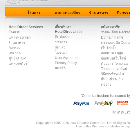
โรงแรม
แหล่งท่องเที่ยว
ร้านอาหาร
กิจกรร
สมาชิก
|
เกี่ยวกับเรา
|
ติดต่อเรา
|
แผนผัง
|
ข่าวสาร
|
User A
HotelDirect Services
เกี่ยวกับเรา
สมัครสมาชิก
HotelDirect.in.th
โรงแรม
รายละเอียด Packa
ติดต่อเรา
แหล่งท่องเที่ยว
Domain name
ข่าวสาร
ร้านอาหาร
ตรวจสอบชื่อ Dom
แผนผัง
กิจกรรม
เว็บโฮสติ้ง
โฆษณา
เทศกาล
ออกแบบ Logo
User Agreement
ศูนย์ OTOP
ออกแบบเว็บไซต์
Privacy Policy
แพคเกจทัวร์
ตัวอย่าง Template
สมาชิก
Template มาใหม่
วิธีการชำระเงิน
ยืนยันชำระเงิน
ต่ออายุ
"Our infrastructure is secured 
Copyright © 1995-2026 Ideal Creation Center Co., Ltd. All Rights 
Use of this Web site constitutes accep