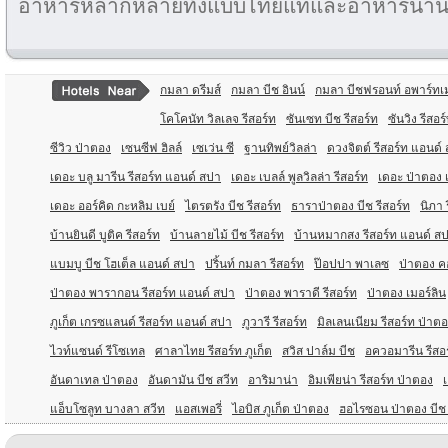
อาหารหลากหลายทั้งแบบไทยแท้และอาหารนาน
กมลา ดรีมส์
กมลา บีช อินน์
กมลา บีชฟรอนท์ อพาร์ทเ
โคโคนัท วิลเลจ รีสอร์ท
ซันเซท บีช รีสอร์ท
ซันวิง รีสอ
ซีวิว ป่าตอง
เซนซีฟ ฮิลล์
เซเว่น ซี
ฐานทิพย์วิลล่า
ดวงจิตต์ รีสอร์ท แอนด์
เดอะ บลู มารีน รีสอร์ท แอนด์ สปา
เดอะ เบลล์ พูลวิลล่า รีสอร์ท
เดอะ ป่าตอง 
เดอะ ออร์คิด กะหลิม เบย์
ไตรตรัง บีช รีสอร์ท
ธาราป่าตอง บีช รีสอร์ท
นิภา 
บ้านยินดี บูติค รีสอร์ท
บ้านลายไม้ บีช รีสอร์ท
บ้านหมากสง รีสอร์ท แอนด์ ส
แบมบู บีช โฮเต็ล แอนด์ สปา
ปริ้นท์ กมลา รีสอร์ท
ป๊อปปา พาเลซ
ป่าตอง ค
ป่าตอง พารากอน รีสอร์ท แอนด์ สปา
ป่าตอง พาราดี รีสอร์ท
ป่าตอง เมอร์ลิน
ภูเก็ต เกรซแลนด์ รีสอร์ท แอนด์ สปา
ภูวารี รีสอร์ท
มิลเลนเนียม รีสอร์ท ป่าตอ
ไวท์แซนด์ รีโซเทล
ศาลาไทย รีสอร์ท ภูเก็ต
สวิส ปาล์ม บีช
อควอมารีน รีสอร
อันดาเทล ป่าตอง
อันดามัน บีช สวีท
อาริมาน่า
อิมเพียน่า รีสอร์ท ป่าตอง
แอ็บโซลูท บางลา สวีท
แอสเพอรี่
ไอบิส ภูเก็ต ป่าตอง
ฮอไรซอน ป่าตอง บีช 