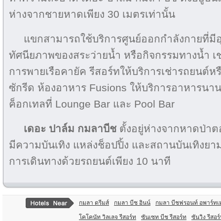
ห่างจากชายหาดเพียง 30 เมตรเท่านั้น
แขกสามารถใช้บริการศูนย์ออกกำลังกายที่มีอ
ทัศนียภาพของสระว่ายน้ำ หรือกิจกรรมทางน้ำ เ
การพายเรือคายัค รีสอร์ทให้บริการเช่ารถยนต์ห
ซักรีด ห้องอาหาร Fusions ให้บริการอาหารนานาช
ค็อกเทลที่ Lounge Bar และ Pool Bar
เดอะ ปาล์ม กมลาบีช
ตั้งอยู่ห่างจากหาดป่าตอง
มีความบันเทิง แหล่งช็อปปิ้ง และสถานบันเทิง
การเดินทางด้วยรถยนต์เพียง 10 นาที
กมลา ดรีมส์
กมลา บีช อินน์
กมลา บีชฟรอนท์ อพาร์ทเ
โคโคนัท วิลเลจ รีสอร์ท
ซันเซท บีช รีสอร์ท
ซันวิง รีสอ