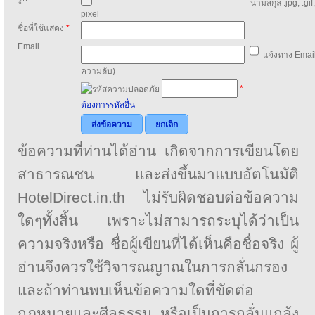
นามสกุล .jpg, .gif
pixel
ชื่อที่ใช้แสดง
*
Email
แจ้งทาง Email
ความลับ)
*
ต้องการรหัสอื่น
ส่งข้อความ
ยกเลิก
ข้อความที่ท่านได้อ่าน เกิดจากการเขียนโดย
สาธารณชน และส่งขึ้นมาแบบอัตโนมัติ
HotelDirect.in.th ไม่รับผิดชอบต่อข้อความ
ใดๆทั้งสิ้น เพราะไม่สามารถระบุได้ว่าเป็น
ความจริงหรือ ชื่อผู้เขียนที่ได้เห็นคือชื่อจริง ผู้
อ่านจึงควรใช้วิจารณญาณในการกลั่นกรอง
และถ้าท่านพบเห็นข้อความใดที่ขัดต่อ
กฎหมายและศีลธรรม หรือเป็นการกลั่นแกล้ง