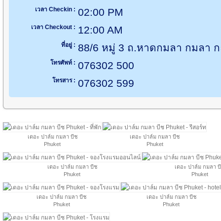
เวลา Checkin :
02:00 PM
เวลา Checkout :
12:00 AM
ที่อยู่ :
88/6 หมู่ 3 ถ.หาดกมลา กมลา กะท
โทรศัพท์ :
076302 500
โทรสาร :
076302 599
เดอะ ปาล์ม กมลา บีช
เดอะ ปาล์ม กมลา บีช
Phuket
Phuket
เดอะ ปาล์ม กมลา บีช
เดอะ ปาล์ม กมลา บ
Phuket
Phuket
เดอะ ปาล์ม กมลา บีช
เดอะ ปาล์ม กมลา บีช
Phuket
Phuket