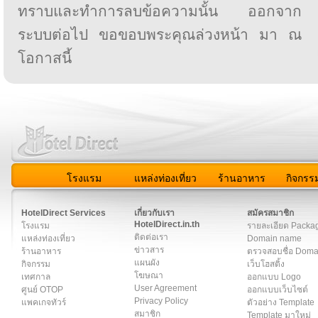
ทราบและทำการลบข้อความนั้น ออกจาก
ระบบต่อไป ขอขอบพระคุณล่วงหน้า มา ณ
โอกาสนี้
โรงแรม
แหล่งท่องเที่ยว
ร้านอาหาร
กิจกรร
สมาชิก
|
เกี่ยวกับเรา
|
ติดต่อเรา
|
แผนผัง
|
ข่าวสาร
|
User A
HotelDirect Services
เกี่ยวกับเรา
สมัครสมาชิก
HotelDirect.in.th
โรงแรม
รายละเอียด Packa
ติดต่อเรา
แหล่งท่องเที่ยว
Domain name
ข่าวสาร
ร้านอาหาร
ตรวจสอบชื่อ Dom
แผนผัง
กิจกรรม
เว็บโฮสติ้ง
โฆษณา
เทศกาล
ออกแบบ Logo
User Agreement
ศูนย์ OTOP
ออกแบบเว็บไซต์
Privacy Policy
แพคเกจทัวร์
ตัวอย่าง Template
สมาชิก
Template มาใหม่