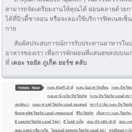
สามารถจัดเตรียมงานให้คุณได้ ผ่อนคลายด้วยก
ได้ที่บิวตี้ซาลอน หรือจะลองใช้บริการฟิตเนสเซ
กาย
สัมผัสประสบการณ์การรับประทานอาหารในบ
อาหารของเรา เพื่อการพักผ่อนที่แสนสุขสงบบนเก
ที่
เดอะ รอยัล ภูเก็ต ยอร์ช คลับ
กะตะ คันทรี เฮ้าส์
กะตะ น้อย พาวิลเลี่ยน
กะตะ บีช รีส
กะตะธานี ภูเก็ต บีช รีสอร์ท
กะรน บีช รีสอร์ท แอนด์ สปา
เคปพันวา
ฉลอง ชาเล่ต์ รีสอร์ท แอนด์ ลองสเตย์
ชูการ์ ปาล์ม กะตะ บีช รีสอร์
ซีเครท คลิฟ รีสอร์ท แอนด์ เรสเตอรองท์
ซีรีน รีสอร์ท
เซ็นทารา กะตะ รีสอร์ท ภ
ดิ แอคเซส รีสอร์ท แอนด์ วิลล่า
ดิ โอลด์ ภูเก็ต
เดอะ บีช บูติค เฮ้าส์
เดอะ เบส
เดอะ แอสปาเซีย ภูเก็ต
ไดมอนด์ คอทเทจ รีสอร์ท แอนด์ สปา
ทรอปิคอล การ์เด