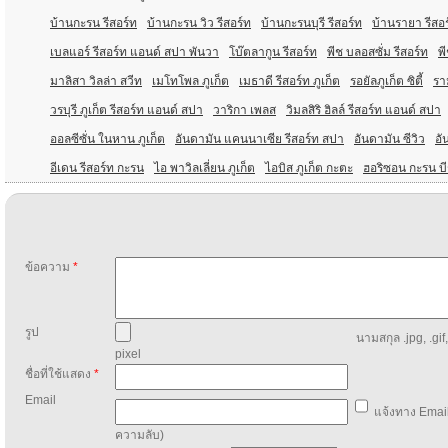
บ้านกะรน รีสอร์ท
บ้านกะรน วิว รีสอร์ท
บ้านกะรนบุรี รีสอร์ท
บ้านรายา รีสอ
เบลแอร์ รีสอร์ท แอนด์ สปา พันวา
โบ๊ตลากูน รีสอร์ท
พีช บลอสซั่ม รีสอร์ท
พี
มาลิสา วิลล่า สวีท
เมโทโพล ภูเก็ต
เมธาดี รีสอร์ท ภูเก็ต
รอยัลภูเก็ต ซิตี้
รา
วรบุรี ภูเก็ต รีสอร์ท แอนด์ สปา
วาริกา เพลส
วิมลสิริ ฮิลล์ รีสอร์ท แอนด์ สปา
ออลซีซั่น ในหาน ภูเก็ต
อันดามัน แคนนาเซีย รีสอร์ท สปา
อันดามัน ซีวิว
อั
อีเดน รีสอร์ท กะรน
ไอ พาวิลเลี่ยน ภูเก็ต
ไอบิส ภูเก็ต กะตะ
ฮอริซอน กะรน บี
ข้อความ
*
รูป
นามสกุล .jpg, .gif
pixel
ชื่อที่ใช้แสดง
*
Email
แจ้งทาง Email
ความลับ)