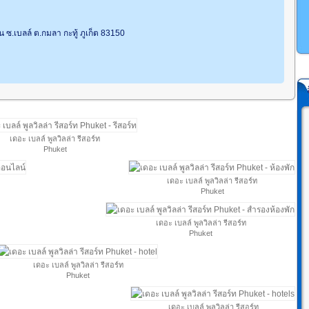
น ซ.เบลล์ ต.กมลา กะทู้ ภูเก็ต 83150
เดอะ เบลล์ พูลวิลล่า รีสอร์ท
Phuket
เดอะ เบลล์ พูลวิลล่า รีสอร์ท
Phuket
เดอะ เบลล์ พูลวิลล่า รีสอร์ท
Phuket
เดอะ เบลล์ พูลวิลล่า รีสอร์ท
Phuket
เดอะ เบลล์ พูลวิลล่า รีสอร์ท