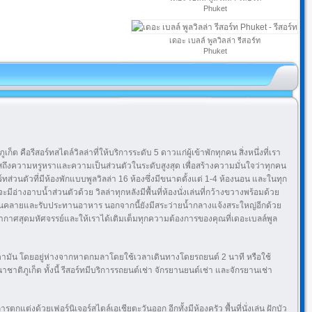
Phuket
เดอะ เบลล์ พูลวิลล่า รีสอร์ท
Phuket
ก็ต คือรีสอร์ทสไตล์วิลล่าที่ให้บริการระดับ 5 ดาวแก่ผู้เข้าพักทุกคน สิ่งหนึ่งที่เรา
มผัสถึงความหรูหราและความเป็นส่วนตัวในระดับสูงสุด เพื่อสร้างความมั่นใจว่าทุกคน
ส่วนตัวที่มีห้องพักแบบพูลวิลล่า 16 ห้องซึ่งมีขนาดตั้งแต่ 1-4 ห้องนอน และในทุก
ีอ่างอาบน้ำส่วนตัวด้วย วิลล่าทุกหลังมีพื้นที่ห้องนั่งเล่นที่กว้างขวางพร้อมด้วย
ี่ผ่อนคลายและรับประทานอาหาร นอกจากนี้ยังมีสระว่ายน้ำกลางแจ้งสระใหญ่อีกด้วย
กาศสุดมหัศจรรย์และให้เราได้เติมเต็มทุกความต้องการของคุณที่เดอะเบลล์พูล
ันดามัน โดยอยู่ห่างจากหาดกมลาโดยใช้เวลาเดินทางโดยรถยนต์ 2 นาที หรือใช้
ิภูเก็ต ทั้งนี้ รีสอร์ทมีบริการรถยนต์เช่า จักรยานยนต์เช่า และจักรยานเช่า
รตกแต่งด้วยเฟอร์นิเจอร์สไตล์เอเชียตะวันออก อีกทั้งมีห้องครัว พื้นที่นั่งเล่น ฝักบัว