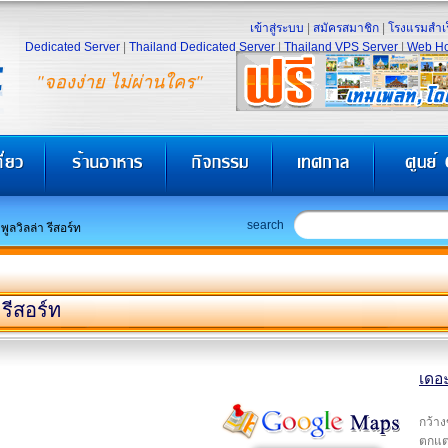
เข้าสู่ระบบ
|
สมัครสมาชิก
|
โรงแรมสำเร
Dedicated Server
|
Thailand Dedicated Server
|
Thailand VPS Server
|
Web Ho
"จองง่าย ไม่ผ่านใคร"
search
พูลวิลล่า รีสอร์ท
 รีสอร์ท
เดอะ
กว้า
ตกแต่