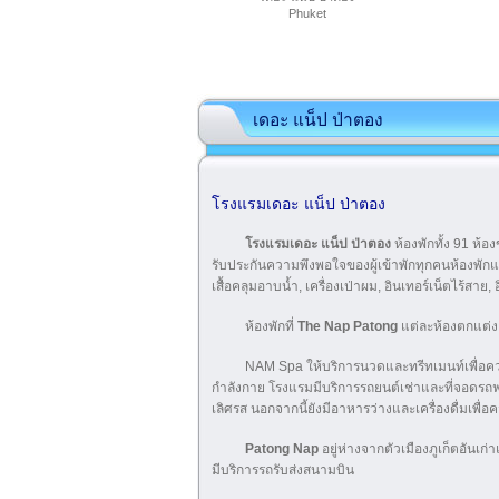
Phuket
เดอะ แน็ป ป่าตอง
โรงแรมเดอะ แน็ป ป่าตอง
โรงแรมเดอะ แน็ป ป่าตอง
ห้องพักทั้ง 91 ห้
รับประกันความพึงพอใจของผู้เข้าพักทุกคนห้องพักแต
เสื้อคลุมอาบน้ำ, เครื่องเป่าผม, อินเทอร์เน็ตไร้สาย, 
ห้องพักที่
The Nap Patong
แต่ละห้องตกแต่งอย่
NAM Spa ให้บริการนวดและทรีทเมนท์เพื่อคว
กำลังกาย โรงแรมมีบริการรถยนต์เช่าและที่จอดรถฟ
เลิศรส นอกจากนี้ยังมีอาหารว่างและเครื่องดื่มเพื่อ
Patong Nap
อยู่ห่างจากตัวเมืองภูเก็ตอัน
มีบริการรถรับส่งสนามบิน