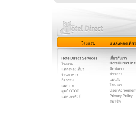
โรงแรม
แหล่งท่องเที่ย
สมาชิก
|
เกี่ยวกับเรา
|
ติด
HotelDirect Services
เกี่ยวกับเรา
HotelDirect.in.t
โรงแรม
ติดต่อเรา
แหล่งท่องเที่ยว
ข่าวสาร
ร้านอาหาร
แผนผัง
กิจกรรม
โฆษณา
เทศกาล
User Agreemen
ศูนย์ OTOP
Privacy Policy
แพคเกจทัวร์
สมาชิก