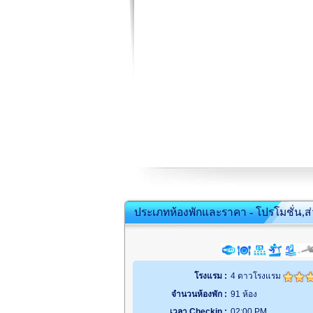
ประเภทห้องพักและราคา - โปรโมชั่น,ส
โรงแรม :
4 ดาวโรงแรม
จำนวนห้องพัก :
91 ห้อง
เวลา Checkin :
02:00 PM