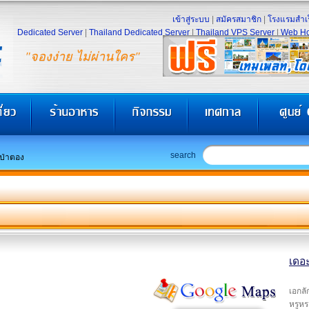
เข้าสู่ระบบ
|
สมัครสมาชิก
|
โรงแรมสำเร
Dedicated Server
|
Thailand Dedicated Server
|
Thailand VPS Server
|
Web Ho
"จองง่าย ไม่ผ่านใคร"
search
 ป่าตอง
เดอะ
เอกลั
หรูห