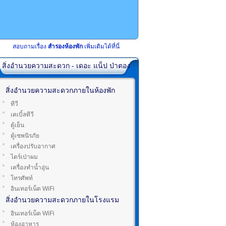
สอบถามเรื่อง
สำรองห้องพัก
เพิ่มเติมได้ที่นี่
สิ่งอำนวยความสะดวก - เดอะ แน็ป ป่าตอง
สิ่งอำนวยความสะดวกภายในห้องพัก
ทีวี
เคเบิ้ลทีวี
ตู้เย็น
ตู้เซพนิรภัย
เครื่องปรับอากาศ
ไดร์เป่าผม
เครื่องทำน้ำอุ่น
โทรศัพท์
อินเทอร์เน็ต WiFi
สิ่งอำนวยความสะดวกภายในโรงแรม
อินเทอร์เน็ต WiFi
ห้องอาหาร