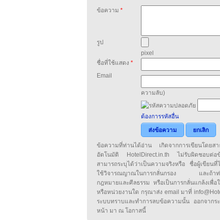
ข้อความ
*
รูป
pixel
ชื่อที่ใช้แสดง
*
Email
ความลับ)
ต้องการรหัสอื่น
ส่งข้อความ
ยกเลิก
ข้อความที่ท่านได้อ่าน เกิดจากการเขียนโดย
อัตโนมัติ HotelDirect.in.th ไม่รับผิดชอบต่อ
สามารถระบุได้ว่าเป็นความจริงหรือ ชื่อผู้เขียนที่ได
ใช้วิจารณญาณในการกลั่นกรอง และถ้าท่านพ
กฎหมายและศีลธรรม หรือเป็นการกลั่นแกล้งเพื่อ
หรือหน่วยงานใด กรุณาส่ง email มาที่ info@HotelD
ระบบทราบและทำการลบข้อความนั้น ออกจากระ
หน้า มา ณ โอกาสนี้