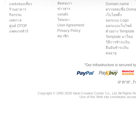
ติดต่อเรา
แหล่งท่องเที่ยว
Domain name
ข่าวสาร
ร้านอาหาร
ตรวจสอบชื่อ Dom
แผนผัง
กิจกรรม
เว็บโฮสติ้ง
โฆษณา
เทศกาล
ออกแบบ Logo
User Agreement
ศูนย์ OTOP
ออกแบบเว็บไซต์
Privacy Policy
แพคเกจทัวร์
ตัวอย่าง Template
สมาชิก
Template มาใหม่
วิธีการชำระเงิน
ยืนยันชำระเงิน
ต่ออายุ
"Our infrastructure is secured 
Copyright © 1995-2026 Ideal Creation Center Co., Ltd. All Rights 
Use of this Web site constitutes accep