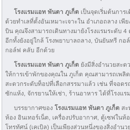
โรงแรมแอท พันตา ภูเก็ต
เป็นจุดเริ่มต้นการเด
ด้วยทำเลที่ตั้งอันเหมาะเจาะใน อำเภอถลาง เพี
บิน คุณจึงสามารถเดินทางมายังโรงแรมระดับ 4 ด
อีกทั้งยังอยู่ใกล้ โรงพยาบาลถลาง, บันยันทรี กอล์
กอล์ฟ คลับ อีกด้วย
โรงแรมแอท พันตา ภูเก็ต
ยังมีสิ่งอำนวยสะดว
ให้การเข้าพักของคุณใน ภูเก็ต คุณสามารถเพลิ
สะดวกระดับท็อปที่เลือกสรรมาแล้ว เช่น ที่จอดรถ,
ซักแห้ง, จักรยานให้เช่า, ร้านอาหาร ได้ที่โรงแรม
บรรยากาศของ
โรงแรมแอท พันตา ภูเก็ต
สะท
ห้อง อินเทอร์เน็ต, เครื่องปรับอากาศ, ตู้เซฟในห้
โทรทัศน์ (เคเบิล) เป็นเพียงส่วนหนึ่งของสิ่งอำ