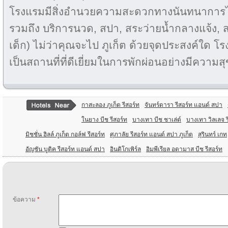
โรงแรมมีสิ่งอำนวยความสะดวกทางนันทนาการไว
รวมถึง บริการนวด, สปา, สระว่ายน้ำกลางแจ้ง, ส
เด็ก) ไม่ว่าคุณจะไป ภูเก็ต ด้วยจุดประสงค์ใด โ
เป็นสถานที่ที่ดีเยี่ยมในการพักผ่อนอย่างมีความส
กาสะลอง ภูเก็ต รีสอร์ท
จันทร์ดารา รีสอร์ท แอนด์ สปา
ในยาง บีช รีสอร์ท
บางเทา บีช ชาเล่ต์
บางเทา วิลเลจ ร
มิชชั่น ฮิลล์ ภูเก็ต กอล์ฟ รีสอร์ท
ศุภาลัย รีสอร์ท แอนด์ สปา ภูเก็ต
สุรินทร์ เกท
อัญชัน บูติค รีสอร์ท แอนด์ สปา
อินดิโกเพิร์ล
อิมพีเรียล อดามาส บีช รีสอร์ท
ข้อความ
*