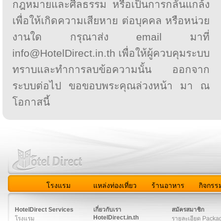
กฎหมายและศีลธรรม หรือเป็นการกลั่นแกล้ง
เพื่อให้เกิดความเสียหาย ต่อบุคคล หรือหน่วย
งานใด กรุณาส่ง email มาที่
info@HotelDirect.in.th เพื่อให้ผู้ควบคุมระบบ
ทราบและทำการลบข้อความนั้น ออกจาก
ระบบต่อไป ขอขอบพระคุณล่วงหน้า มา ณ
โอกาสนี้
โรงแรม
แหล่งท่องเที่ยว
ร้านอาหาร
กิจกรร
สมาชิก
|
เกี่ยวกับเรา
|
ติดต่อเรา
|
แผนผัง
|
ข่าวสาร
|
User A
HotelDirect Services
เกี่ยวกับเรา
สมัครสมาชิก
HotelDirect.in.th
โรงแรม
รายละเอียด Packa