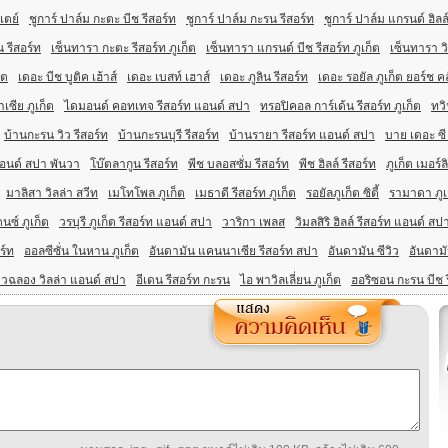
เตย์
ชูการ์ ปาล์ม กะตะ บีช รีสอร์ท
ชูการ์ ปาล์ม กะรน รีสอร์ท
ชูการ์ ปาล์ม แกรนด์ ฮิลล
ีน รีสอร์ท
เซ็นทารา กะตะ รีสอร์ท ภูเก็ต
เซ็นทารา แกรนด์ บีช รีสอร์ท ภูเก็ต
เซ็นทารา วิ
็ต
เดอะ บีช บูติค เฮ้าส์
เดอะ เบสท์ เฮาส์
เดอะ ภูลิน รีสอร์ท
เดอะ รอยัล ภูเก็ต ยอร์ช ค
ซีย ภูเก็ต
ไดมอนด์ คอทเทจ รีสอร์ท แอนด์ สปา
ทรอปิคอล การ์เด้น รีสอร์ท ภูเก็ต
ทวิ
บ้านกะรน วิว รีสอร์ท
บ้านกะรนบุรี รีสอร์ท
บ้านรายา รีสอร์ท แอนด์ สปา
บาย เดอะ ซี 
แอนด์ สปา พันวา
โบ๊ตลากูน รีสอร์ท
พีช บลอสซั่ม รีสอร์ท
พีช ฮิลล์ รีสอร์ท
ภูเก็ต เมอร์ล
มาลิสา วิลล่า สวีท
เมโทโพล ภูเก็ต
เมธาดี รีสอร์ท ภูเก็ต
รอยัลภูเก็ต ซิตี้
รามาดา ภูเก
ดนซ์ ภูเก็ต
วรบุรี ภูเก็ต รีสอร์ท แอนด์ สปา
วาริกา เพลส
วิมลสิริ ฮิลล์ รีสอร์ท แอนด์ สป
ร์ท
ออลซีซั่น ในหาน ภูเก็ต
อันดามัน แคนนาเซีย รีสอร์ท สปา
อันดามัน ซีวิว
อันดามั
าวฉลอง วิลล่า แอนด์ สปา
อีเดน รีสอร์ท กะรน
ไอ พาวิลเลี่ยน ภูเก็ต
ฮอริซอน กะรน บีช 