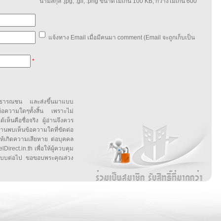
นามสกุล .jpg, .gif, .png ขนาด์ไม่เกิน 100 KB, กว้างไม่เกิน 600
แจ้งทาง Email เมื่อมีคนมา comment (Email จะถูกเก็บเป็น
*
สาธารณชน และส่งขึ้นมาแบบ
ข้อความใดๆทั้งสิ้น เพราะไม่
้เห็นคือชื่อจริง ผู้อ่านจึงควร
บเห็นข้อความใดที่ขัดต่อ
ให้เกิดความเสียหาย ต่อบุคคล
irect.in.th เพื่อให้ผู้ควบคุม
บบต่อไป ขอขอบพระคุณล่วง