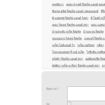
เคปพันวา
ฉลอง ชาเล่ต์ รีสอร์ท แอนด์ ลองส
ซีเครท คลิฟ รีสอร์ท แอนด์ เรสเตอรองท์
ซีร
ดิ แอคเซส รีสอร์ท แอนด์ วิลล่า
ดิ โอลด์ ภูเก
เดอะ วิลเลจ รีสอร์ท แอนด์ สปา
เดอะ แอสปาเ
บ้านกระทิง ภูเก็ต รีสอร์ท
บ้านกะรน รีสอร์ท
บูมเมอแรง วิลเลจ รีสอร์ท
เบลแอร์ รีสอร์ท 
ภูเก็ต ไอส์แลนด์ วิว
ภูเก็ต เฮอริเทจ
ภูคีตา
โรงแรมแคนทารี เบย์ ภูเก็ต
ไรซิ่งซัน เรสซิเ
อวิสต้า รีสอร์ท แอนด์ สปา
ออคิดเดเซีย รีสอ
อัลพิน่า ภูเก็ต นาลิน่า รีสอร์ท แอนด์ สปา
อ่
ข้อความ
*
รูป