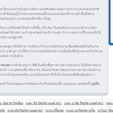
ม่ ที่ตกแต่งภายในอย่างเรียบง่ายแต่ทันสมัย เน้นความสว่างจากแสงธรรมชาติ
่นาที ทั้งยังอยู่ไม่ไกลจากแหล่งชอปปิ้งและแหล่งท่องเที่ยวยามค่ำคืนอีกด้วย
ป็นครอบครัว และนักท่องเที่ยวที่มาเป็นคู่
ิดทะเล มีห้องพักให้บริการทั้งสิ้น 258 ห้อง โดยทุกห้องจะประกอบด้วยระเบียง
อร์เนตไร้สายความเร็วสูง พร้อมด้วยบริการระดับ 3 ดาว นอกจากนี้โรงแรมยังได้
หรับ แขกผู้มาพัก
ะ
แขกผู้มาพักจึงสามารถเดินจากโรงแรมไปยังริมหาดเพื่อเพลิดเพลินไปกับหาด
5 นาที อย่างไรก็ดีทางโรงแรมยังได้จัดบริการรถตุ๊กตุ๊กเพื่อรับ-ส่งแขกในบริเวณ
นเทิงต่างๆ อีกด้วย
าดกะตะ
อาทิเช่น หมู่เกาะพีพี อันเลื่องชื่อทางด้านความสวยงาม ซึ่งมีหลากหลาย
ิวน้ำ และจุดท่องเที่ยวอื่นๆ เช่น วัดฉลองกับสถาปัตยกรรมทางศาสนาอันงดงาม
างโปรตุเกสและจีน และภูเก็ตแฟนตาซี ซึ่งเป็นโชว์แสงสีเสียงสุดอลังการ
่ลงตัวในวันหยุดและวันพักผ่อน สำหรับนักท่องเที่ยวทุกรูปแบบ ทุกสไตล์ใน
ภูเก็ต
ะ น้อย พาวิลเลี่ยน
กะตะ บีช รีสอร์ท แอนด์ สปา
กะตะ ปาล์ม รีสอร์ท แอนด์ สปา
กะตะ 
อร์ท
กะรน บีช รีสอร์ท แอนด์ สปา
กะรน ปริ๊นเซส
กะรน เวล รีสอร์ท ภูเก็ต
กะโรน่า รีส