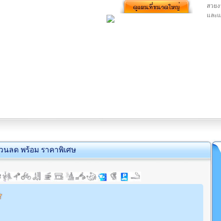
สวยงา
และแห
่วนลด พร้อม ราคาพิเศษ