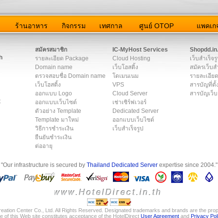
ว
ร้านอาหาร
กิจกรรม
เทศกาล
ศูนย์ OTOP
แพคเกจ
ต่อเรา
|
แผนผัง
|
ข่าวสาร
|
User Agreement
|
Privacy Policy
|
โฆษณา
สมัครสมาชิก
IC-MyHost Services
Shopdd.in
h
รายละเอียด Package
Cloud Hosting
เว็บสำเร็จร
Domain name
เว็บโฮสติ้ง
สมัครเว็บสำ
ตรวจสอบชื่อ Domain name
โดเมนเนม
รายละเอียด
เว็บโฮสติ้ง
VPS
สารบัญที่ตั้
ออกแบบ Logo
Cloud Server
สารบัญเว็บ
t
ออกแบบเว็บไซต์
เช่าเซิร์ฟเวอร์
ตัวอย่าง Template
Dedicated Server
Template มาใหม่
ออกแบบเว็บไซต์
วิธีการชำระเงิน
เว็บสำเร็จรูป
ยืนยันชำระเงิน
ต่ออายุ
"Our infrastructure is secured by
Thailand Dedicated Server
expertise since 2004."
eation Center Co., Ltd. All Rights Reserved. Designated trademarks and brands are the prope
e of this Web site constitutes acceptance of the HotelDirect
User Agreement
and
Privacy Pol