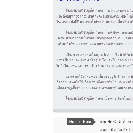
โรงแรมไอบิส ภูเก็ต กะตะ
โรงแรมไอบิส ภูเก็ต กะตะ
เป็นโรงแรมสร้างให
และตั้งอยู่ห่างจากริม
หาดกะตะ
อันสวยงามเพียงไม่กี
โรงแรมแห่งนี้จึงเหมาะทั้งสำหรับนักท่องเที่ยวที่มาเ
โรงแรมไอบิส ภูเก็ต กะตะ
เป็นที่พักหาดกะตะต
เครื่องปรับอากาศ โทรทัศน์สัญญาณดาวเทียม อินเต
เตรียมสิ่งอำนวยความสะดวกเพื่อกิจกรรมยามว่างสำ
เนื่องจากโรงแรมตั้งอยู่ไม่ไกลจากริม
หาดกะต
ทรายสีขาวและน้ำทะเลใสๆได้ โดยจะใช้เวลาเพียงแค่ 
ใกล้เคียง เช่น แหล่งชอปปิ้ง ร้านอาหาร และแหล่งบั
นอกจากนี้ยังมีจุดท่องเที่ยวซึ่งอยู่ไม่ไกลจาก
ห
กิจกรรมทางน้ำให้เลือก รวมถึงการดำน้ำและการดำผ
เมืองเก่า
ภูเก็ต
กับการผสมผสานทางสถาปัตยกรรมระหว่
โรงแรมไอบิส ภูเก็ต กะตะ
เป็นทางเลือกใหม่ที
กะตะ คันทรี เฮ้าส์
กะต
กะตะธานี ภูเก็ต บีช รีส