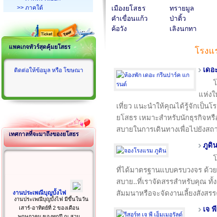
>> ภาคใต้
เมืองยโสธร
ทรายมูล
คำเขื่อนแก้ว
ป่าติ้ว
ค้อวัง
เลิงนกทา
แพคเกจทัวร์สุดคุ้มยโสธร
โรงแ
เดอะ
ติดต่อให้ข้อมูล หรือ โฆษณา
โ
แห่งใ
เที่ยว แนะนำให้คุณได้รู้จักเป็นโร
ยโสธร เหมาะสำหรับนักธุรกิจหรื
สบายในการเดินทางเพื่อไปยังสถาน
เทศกาลที่จะมาถึงของยโสธร
ภูดิ
โ
ที่ได้มาตรฐานแบบครบวงจร ด้วย
สบาย..ที่เราจัดสรรสำหรับคุณ ทั
สัมมนาหรือจะจัดงานเลี้ยงสังสรร
งานประเพณีบุญบั้งไฟ
งานประเพณีบุญบั้งไฟ มีขึ้นในวัน
เสาร์-อาทิตย์ที่ 2 ของเดือน
เจ พ
พฤษภาคม ของทุกปี ณ สวน