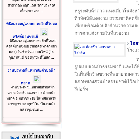
โ
สาธารณะพญาแถน วัตถุประสงค์
หรูระดับห้าดาว แห่งเดียวในจังหวัดย
เพื่อมุ่งแสดงอ ...
ทิวทัศน์อันงดงาม ธรรมชาติสดชื
พิธีสมรสหมู่แบบคาทอลิกที่โบสถ
เพียบพร้อมด้วยสิ่งอำนวยควา
การตกแต่งภายในที่สวยงาม
คริสต์บ้านซ่งแย้
พิธีสมรสหมู่แบบคาทอลิกที่โบสถ
ไอย
คริสต์บ้านซ่งแย้ (วัดอัครเทวดามิคา
โรงแ
แอล) ในช่วงวันวาเลนไทน์ (14
กุมภาพันธ์ ของทุกปี) ที่โบสถ์ ...
ท
รูปแบบสวนป่าธรรมชาติ และได้พ
งานประเพณีแห่มาลัยตำบลฟ้า
ในพื้นที่กว้างขวางที่พยายามผ
สภาพของสวนป่าธรรมชาติไว้อย่า
หยาด
งานประเพณีแห่มาลัยตำบลฟ้า
รีสอร์ท
หยาด จัดบริเวณเทศบาลตำบลฟ้า
หยาด อ.มหาชนะชัย ในเทศกาลวัน
มาฆบูชา ของทุกปี โดยในงานดัง
กล่าวชุมชนต ...