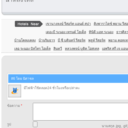
เขานางหงษ์ รีสอร์ท แอนด์ สปา
คิงพาราไดซ์ พยาม รีสอ
เดอะบี ระนอง เทรนด์ โฮเต็ล
ทินิดี แอท ระนอง
ธารศิลา
บ้านโคลงเคลง
บ้านริมธาร
บี ซี บดินทร์ รีสอร์ท
พธูท์ รีสอร์ท
พยาม คอทเทจ
เลอ ระนอง บิสโทร โฮเต็ล
สินทวี
หลวงพจน์ บูติค โฮสเทล
เอพริส สกี เจ แอน
#6 โดย นิศาชล
มีไฟฟ้าใช้ตลอด24 ชั่วโมงหรือเปล่าคะ
ข้อความ
*
รูป
นามสกุล .jpg, .gif