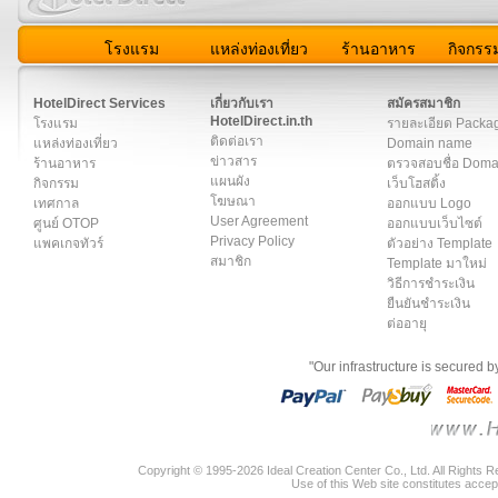
โรงแรม
แหล่งท่องเที่ยว
ร้านอาหาร
กิจกรร
สมาชิก
|
เกี่ยวกับเรา
|
ติดต่อเรา
|
แผนผัง
|
ข่าวสาร
|
User A
HotelDirect Services
เกี่ยวกับเรา
สมัครสมาชิก
HotelDirect.in.th
โรงแรม
รายละเอียด Packa
ติดต่อเรา
แหล่งท่องเที่ยว
Domain name
ข่าวสาร
ร้านอาหาร
ตรวจสอบชื่อ Dom
แผนผัง
กิจกรรม
เว็บโฮสติ้ง
โฆษณา
เทศกาล
ออกแบบ Logo
User Agreement
ศูนย์ OTOP
ออกแบบเว็บไซต์
Privacy Policy
แพคเกจทัวร์
ตัวอย่าง Template
สมาชิก
Template มาใหม่
วิธีการชำระเงิน
ยืนยันชำระเงิน
ต่ออายุ
"Our infrastructure is secured 
Copyright © 1995-2026 Ideal Creation Center Co., Ltd. All Rights 
Use of this Web site constitutes accep