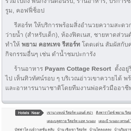
รวมไปถึง พนักงานต้อนรับ, ร้านอาหาร, บริการซักร
รูม, คอฟฟี่ช็อป
รีสอร์ท ให้บริการพร้อมสิ่งอำนวยความสะดว
ว่ายน้ำ (สำหรับเด็ก), ห้องฟิตเนส, ชายหาดส่วนต
ทำให้
พยาม คอทเทจ รีสอร์ท
โดดเด่น สัมผัสกับ
กิจกรรมอื่นๆ เช่น ดำน้ำชมปะการัง
ร้านอาหาร
Payam Cottage Resort
ตั้งอ
ไป เห็นทิวทัศน์รอบ ๆ บริเวณอ่าวเขาควายได้ พ
และอาหารนานาชาติโดยทีมงานพ่อครัวมืออาชี
เขานางหงษ์ รีสอร์ท แอนด์ สปา
คิงพาราไดซ์ พยาม รีสอ
เดอะบลูสกาย รีสอร์ท แอท ระนอง
เดอะบี ระนอง เทรนด์ 
บัฟฟาโล เบย์วาเคชั่น คลับ
บ้าน เชิงเขา รีสอร์ท
บ้านโคลงเคลง
บ้านริมธาร