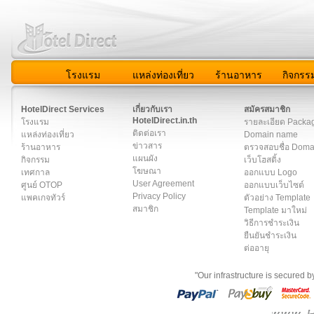
โรงแรม
แหล่งท่องเที่ยว
ร้านอาหาร
กิจกรร
สมาชิก
|
เกี่ยวกับเรา
|
ติดต่อเรา
|
แผนผัง
|
ข่าวสาร
|
User A
HotelDirect Services
เกี่ยวกับเรา
สมัครสมาชิก
HotelDirect.in.th
โรงแรม
รายละเอียด Packa
ติดต่อเรา
แหล่งท่องเที่ยว
Domain name
ข่าวสาร
ร้านอาหาร
ตรวจสอบชื่อ Dom
แผนผัง
กิจกรรม
เว็บโฮสติ้ง
โฆษณา
เทศกาล
ออกแบบ Logo
User Agreement
ศูนย์ OTOP
ออกแบบเว็บไซต์
Privacy Policy
แพคเกจทัวร์
ตัวอย่าง Template
สมาชิก
Template มาใหม่
วิธีการชำระเงิน
ยืนยันชำระเงิน
ต่ออายุ
"Our infrastructure is secured 