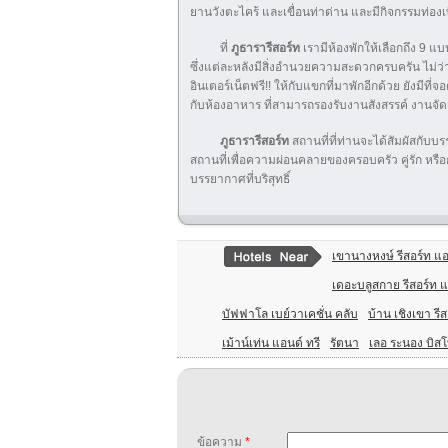
ยานวังตะไคร้ และเขื่อนท่าด่าน และมีกิจกรรมท่องเ
ที่
ภูธารารีสอร์ท
เรามีห้องพักให้เลือกถึง 9 แบ
ซึ่งแต่ละหลังมีสิ่งอำนวยความสะดวกครบครัน ไม่ว่าจะเ
อินเตอร์เน็ตฟรี!! ให้กับแขกที่มาพักอีกด้วย ยังม
กับห้องอาหาร ที่สามารถรองรับงานสังสรรค์ งานจัดเลี
ภูธารารีสอร์ท
สถานที่ที่ท่านจะได้สัมผัสกับบร
สถานที่เพื่อความผ่อนคลายของครอบครัว คู่รัก หรือก
บรรยากาศที่บริสุทธิ์
เขานางหงษ์ รีสอร์ท แ
เดอะบลูสกาย รีสอร์ท 
บัฟฟาโล เบย์วาเคชั่น คลับ
บ้าน เชิงเขา รีส
เม้าน์เท่น แอนด์ ทรี
รัตนา
เลอ ระนอง บิสโ
ข้อความ
*