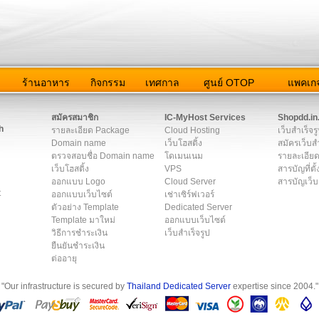
ว
ร้านอาหาร
กิจกรรม
เทศกาล
ศูนย์ OTOP
แพคเกจ
ต่อเรา
|
แผนผัง
|
ข่าวสาร
|
User Agreement
|
Privacy Policy
|
โฆษณา
สมัครสมาชิก
IC-MyHost Services
Shopdd.in
h
รายละเอียด Package
Cloud Hosting
เว็บสำเร็จร
Domain name
เว็บโฮสติ้ง
สมัครเว็บสำ
ตรวจสอบชื่อ Domain name
โดเมนเนม
รายละเอียด
เว็บโฮสติ้ง
VPS
สารบัญที่ตั้
ออกแบบ Logo
Cloud Server
สารบัญเว็บ
t
ออกแบบเว็บไซต์
เช่าเซิร์ฟเวอร์
ตัวอย่าง Template
Dedicated Server
Template มาใหม่
ออกแบบเว็บไซต์
วิธีการชำระเงิน
เว็บสำเร็จรูป
ยืนยันชำระเงิน
ต่ออายุ
"Our infrastructure is secured by
Thailand Dedicated Server
expertise since 2004."