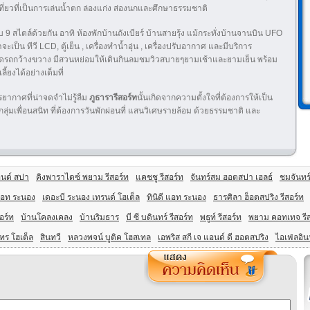
ที่ยวที่เป็นการเล่นน้ำตก ล่องแก่ง ส่องนกและศึกษาธรรมชาติ
บ 9 สไตล์ด้วยกัน อาทิ ห้องพักบ้านถังเบียร์ บ้านสายรุ้ง แม้กระทั่งบ้านจานบิน UFO
ป็น ทีวี LCD, ตู้เย็น , เครื่องทำน้ำอุ่น , เครื่องปรับอากาศ และมีบริการ
ีที่จอดรถกว้างขวาง มีสวนหย่อมให้เดินกินลมชมวิวสบายๆยามเช้าและยามเย็น พร้อม
้ยงได้อย่างเต็มที่
รยากาศที่น่าจดจำไม่รู้ลืม
ภูธารารีสอร์ท
นั้นเกิดจากความตั้งใจที่ต้องการให้เป็น
ลุ่มเพื่อนสนิท ที่ต้องการวันพักผ่อนที่ แสนวิเศษรายล้อม ด้วยธรรมชาติ และ
อนด์ สปา
คิงพาราไดซ์ พยาม รีสอร์ท
แคชชู รีสอร์ท
จันทร์สม ฮอตสปา เฮลธ์
ชมจันทร์
แอท ระนอง
เดอะบี ระนอง เทรนด์ โฮเต็ล
ทินิดี แอท ระนอง
ธารศิลา ฮ็อตสปริง รีสอร์ท
อร์ท
บ้านโคลงเคลง
บ้านริมธาร
บี ซี บดินทร์ รีสอร์ท
พธูท์ รีสอร์ท
พยาม คอทเทจ รีส
ทร โฮเต็ล
สินทวี
หลวงพจน์ บูติค โฮสเทล
เอพริส สกี เจ แอนด์ ดี ฮอตสปริง
ไอเฟ่ลอิน