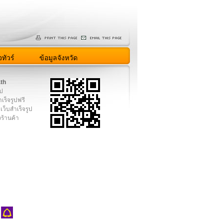
ทัวร์
ข้อมูลจังหวัด
.th
ูป
เร็จรูปฟรี
เว็บสำเร็จรูป
งร้านค้า