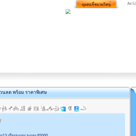
สัตว์
่วนลด พร้อม ราคาพิเศษ
กษม13 เมืองระนอง ระนอง 85000