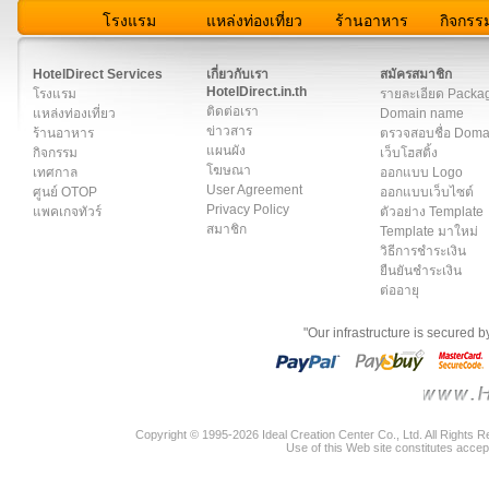
โรงแรม
แหล่งท่องเที่ยว
ร้านอาหาร
กิจกรร
สมาชิก
|
เกี่ยวกับเรา
|
ติดต่อเรา
|
แผนผัง
|
ข่าวสาร
|
User A
HotelDirect Services
เกี่ยวกับเรา
สมัครสมาชิก
HotelDirect.in.th
โรงแรม
รายละเอียด Packa
ติดต่อเรา
แหล่งท่องเที่ยว
Domain name
ข่าวสาร
ร้านอาหาร
ตรวจสอบชื่อ Dom
แผนผัง
กิจกรรม
เว็บโฮสติ้ง
โฆษณา
เทศกาล
ออกแบบ Logo
User Agreement
ศูนย์ OTOP
ออกแบบเว็บไซต์
Privacy Policy
แพคเกจทัวร์
ตัวอย่าง Template
สมาชิก
Template มาใหม่
วิธีการชำระเงิน
ยืนยันชำระเงิน
ต่ออายุ
"Our infrastructure is secured 
Copyright © 1995-2026 Ideal Creation Center Co., Ltd. All Rights 
Use of this Web site constitutes accep