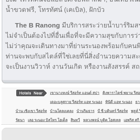
น้ำขวดฟรี, โทรทัศน์ (เคเบิล), ฝักบัว
The B Ranong
มีบริการสระว่ายน้ำบาร์ริมสร
ไม่จำเป็นต้องไปที่อื่นเพื่อที่จะมีความสุขกับการ
ไม่ว่าคุณจะเดินทางมาที่ย่านระนองพร้อมกับคน
ท่านจะพบกับสไตล์ที่ใช่เลยที่นี่สิ่งอำนวยความสะ
จะเป็นงานวิวาห์ งานวันเกิด หรืองานสังสรรค์ สถา
เขานางหงษ์ รีสอร์ท แอนด์ สปา
คิงพาราไดซ์ พยาม รีสอ
เดอะบลูสกาย รีสอร์ท แอท ระนอง
ทินิดี แอท ระนอง
ธา
บ้าน เชิงเขา รีสอร์ท
บ้านโคลงเคลง
บ้านริมธาร
บี ซี บดินทร์ รีสอร์ท
พธูท์ 
รัตนา
เลอ ระนอง บิสโทร โฮเต็ล
สินทวี
หลวงพจน์ บูติค โฮสเทล
เอพริส สกี