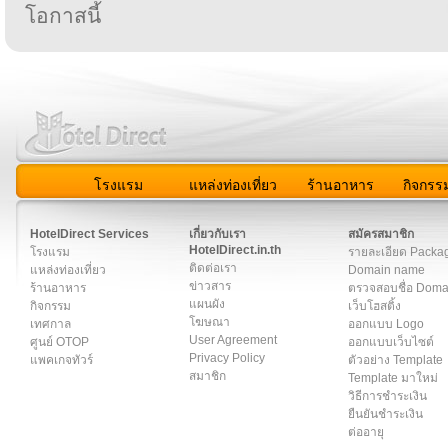
โอกาสนี้
โรงแรม
แหล่งท่องเที่ยว
ร้านอาหาร
กิจกรร
สมาชิก
|
เกี่ยวกับเรา
|
ติดต่อเรา
|
แผนผัง
|
ข่าวสาร
|
User A
HotelDirect Services
เกี่ยวกับเรา
สมัครสมาชิก
HotelDirect.in.th
โรงแรม
รายละเอียด Packa
ติดต่อเรา
แหล่งท่องเที่ยว
Domain name
ข่าวสาร
ร้านอาหาร
ตรวจสอบชื่อ Dom
แผนผัง
กิจกรรม
เว็บโฮสติ้ง
โฆษณา
เทศกาล
ออกแบบ Logo
User Agreement
ศูนย์ OTOP
ออกแบบเว็บไซต์
Privacy Policy
แพคเกจทัวร์
ตัวอย่าง Template
สมาชิก
Template มาใหม่
วิธีการชำระเงิน
ยืนยันชำระเงิน
ต่ออายุ