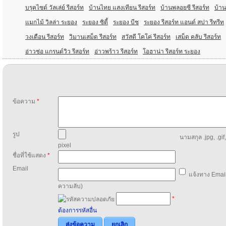
บรุคไซด์ วัลเล่ย์ รีสอร์ท
บ้านไทย แสงเทียน รีสอร์ท
บ้านพลอยซี รีสอร์ท
บ้าน
แมกไม้ วิลล่า ระยอง
ระยอง ซิตี้
ระยอง บีช
ระยอง รีสอร์ท แอนด์ สปา รีทรีท
วงเดือน รีสอร์ท
วิมานเสม็ด รีสอร์ท
สวัสดี โคโค่ รีสอร์ท
เสม็ด คลับ รีสอร์ท
อ่าวช่อ แกรนด์วิว รีสอร์ท
อ่าวพร้าว รีสอร์ท
โอฮาน่า รีสอร์ท ระยอง
ข้อความ
*
รูป
นามสกุล .jpg, .gif
pixel
ชื่อที่ใช้แสดง
*
Email
แจ้งทาง Email
ความลับ)
*
ต้องการรหัสอื่น
ส่งข้อความ
ยกเลิก