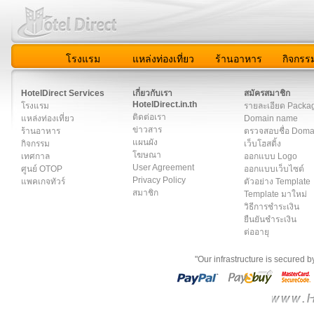
โรงแรม
แหล่งท่องเที่ยว
ร้านอาหาร
กิจกรร
สมาชิก
|
เกี่ยวกับเรา
|
ติดต่อเรา
|
แผนผัง
|
ข่าวสาร
|
User A
HotelDirect Services
เกี่ยวกับเรา
สมัครสมาชิก
HotelDirect.in.th
โรงแรม
รายละเอียด Packa
ติดต่อเรา
แหล่งท่องเที่ยว
Domain name
ข่าวสาร
ร้านอาหาร
ตรวจสอบชื่อ Dom
แผนผัง
กิจกรรม
เว็บโฮสติ้ง
โฆษณา
เทศกาล
ออกแบบ Logo
User Agreement
ศูนย์ OTOP
ออกแบบเว็บไซต์
Privacy Policy
แพคเกจทัวร์
ตัวอย่าง Template
สมาชิก
Template มาใหม่
วิธีการชำระเงิน
ยืนยันชำระเงิน
ต่ออายุ
"Our infrastructure is secured 