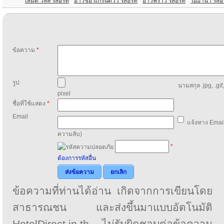
เสม็ด วิลล์ รีสอร์ท
อ่าวช่อ แกรนด์วิว รีสอร์ท
อ่าวพร้าว รีสอร์ท
โอฮาน่า รีสอ
ข้อความ
*
รูป
นามสกุล .jpg, .gif
pixel
ชื่อที่ใช้แสดง
*
Email
แจ้งทาง Email
ความลับ)
*
ต้องการรหัสอื่น
ส่งข้อความ
ยกเลิก
ข้อความที่ท่านได้อ่าน เกิดจากการเขียนโดย
สาธารณชน และส่งขึ้นมาแบบอัตโนมัติ
HotelDirect.in.th ไม่รับผิดชอบต่อข้อความ