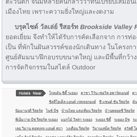
ตะวันตก จนมีหลายคนกล่าวว่าที่นี่เปรียบเสมือน
เมืองไทย เพราะความยิ่งใหญ่และงดงาม
บรุคไซด์ วัลเล่ย์ รีสอร์ท
Brookside Valley 
ยอดเยี่ยม จึงทำให้ไดัรับการคัดเลือกจาก การท่อ
เป็น ที่พักในฝันสวรรค์ของนักเดินทาง ในโครงกา
ศูนย์สัมมนา/ฝึกอบรบขนาดใหญ่ และมีพื้นที่กว้า
การจัดกิจกรรมในสไตล์ Outdoor
โกลเด้น ซิตี้ ระยอง
คาซา วีวัน เซอวิส อพาร์ตเมนท์
คา
ชิลลี่โฮเต็ล แอนด์ เรสเทอรองต์
ซี แซนด์ ซัน รีสอร์ท
ต้น
นิมมานรดี รีสอร์ท
ไนซ์ บีช
บ้านไทย แสงเทียน รีสอร์ท
บ้านพลอยซี รีสอร์ท
พีเอ็มวาย บีช รีสอร์ท ระยอง
แมกไม้ วิลล่า ระยอง
ระยอง ซิตี้
ระยอง บีช
ระ
เลอ วิมาน คอทเทจ แอนด์ สปา
วงเดือน รีสอร์ท
วิมานเสม็ด รีสอร์ท
สวัสดี โ