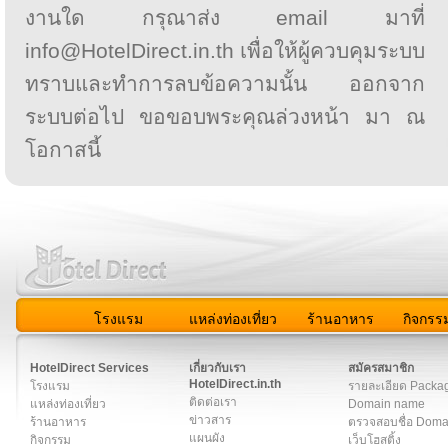
งานใด กรุณาส่ง email มาที่
info@HotelDirect.in.th เพื่อให้ผู้ควบคุมระบบ
ทราบและทำการลบข้อความนั้น ออกจาก
ระบบต่อไป ขอขอบพระคุณล่วงหน้า มา ณ
โอกาสนี้
โรงแรม
แหล่งท่องเที่ยว
ร้านอาหาร
กิจกรร
สมาชิก
|
เกี่ยวกับเรา
|
ติดต่อเรา
|
แผนผัง
|
ข่าวสาร
|
User A
HotelDirect Services
เกี่ยวกับเรา
สมัครสมาชิก
HotelDirect.in.th
โรงแรม
รายละเอียด Packa
ติดต่อเรา
แหล่งท่องเที่ยว
Domain name
ข่าวสาร
ร้านอาหาร
ตรวจสอบชื่อ Dom
แผนผัง
กิจกรรม
เว็บโฮสติ้ง