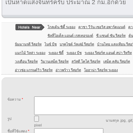
เป็นหาดแสงจันทร์ครับ ประมาณ 2 กม.อีกด้วย
โกลเด้น ซิตี้ ระยอง
คาซา วีวัน เซอวิส อพาร์ตเมนท์
คา
ชิลลี่โฮเต็ล แอนด์ เรสเทอรองต์
ซี แซนด์ ซัน รีสอร์ท
ต้น
นิมมานรดี รีสอร์ท
ไนซ์ บีช
บรุคไซด์ วัลเล่ย์ รีสอร์ท
บ้านไทย แสงเทียน รีสอร
แมกไม้ วิลล่า ระยอง
ระยอง ซิตี้
ระยอง บีช
ระยอง รีสอร์ท แอนด์ สปา รีทรีท
วงเดือน รีสอร์ท
วิมานเสม็ด รีสอร์ท
สวัสดี โคโค่ รีสอร์ท
เสม็ด คลับ รีสอร์ท
อ่าวช่อ แกรนด์วิว รีสอร์ท
อ่าวพร้าว รีสอร์ท
โอฮาน่า รีสอร์ท ระยอง
ข้อความ
*
รูป
นามสกุล .jpg, .gif
pixel
ชื่อที่ใช้แสดง
*