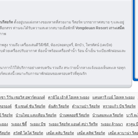
นรีสอร์ท
ตั้งอยู่บนแฝงกลางของหาดที่สวยงาม รีสอร์ท บรรยากาศสบาย ๆ และอยู่
อกสรร ท่านจะได้รับความสะดวกสบายเมื่อพักที่
Vongdeuan Resort เกาะเสม็ด
ณภาพ
รวมถึง เครื่องเล่นดีวีดี/ซีดี, ห้องปลอดบุหรี่, ฝักบัว, โทรทัศน์ (เคเบิล)
กอบด้วยเครื่องปรับอากาศ ห้องน้ำพร้อมเครื่องทำน้ำ ร้อน น้ำเย็น ระเบียงพักผ่อนและ
การไว้ให้บริการอย่างครบครัน รวมถึง สระว่ายน้ำกลางแจ้ง
มองเห็นทะเล
รอทุก
อร์ทแห่งนี้ เหมาะกับการมาพักผ่อนของครอบครัวที่คุณรัก
ซา วีวัน เซอวิส อพาร์ตเมนท์
คามิโอ เฮ้าส์ โฮเทล ระยอง
แคนทารี เบย์ โฮเทล ระยอง
เทอรองต์
ซี แซนด์ ซัน รีสอร์ท
ต้นสัก รีสอร์ท
ตำนานป่า รีสอร์ท
ทรายแก้ว บีช รีสอร์ท
์ รีสอร์ท
บ้านไทย แสงเทียน รีสอร์ท
บ้านพลอยซี รีสอร์ท
บ้านลมทะเล รีสอร์ท
บารี ละ
ระยอง
ระยอง ซิตี้
ระยอง บีช
ระยอง รีสอร์ท แอนด์ สปา รีทรีท
ระยอง ล้านนา
ลาลูน บ
รีสอร์ท
สวัสดี โคโค่ รีสอร์ท
เสม็ด คลับ รีสอร์ท
เสม็ด คลิฟ รีสอร์ท
เสม็ด คาบาน่า รีสอ