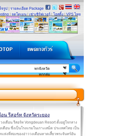
็จรูป
|
รายละเอียด Package
sting
|
จดโดเมน
|
เช่าเซิร์ฟเวอร์
|
โฮสติ้ง
|
VPS ไทย
ือน รีสอร์ท จังหวัดระยอง
วงเดือน รีสอร์ท Vongdeuan Resort ตั้งอยู่ใจกลาง
งเดือน ซึ่งเป็นโรงแรมในเกาะเสม็ด ประเทศไทย เป็น
์ทแห่งที่สองของอ่าววงเดือนหาดเสี้ยวพระจันทร์อัน