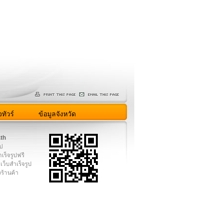
ทัวร์
ข้อมูลจังหวัด
.th
ูป
เร็จรูปฟรี
เว็บสำเร็จรูป
งร้านค้า