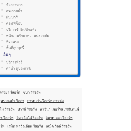
ห้องอาหาร
สระว่ายน้ำ
ผับ/บาร์
คอฟฟี่ช็อป
บริการซักรีด/ซักแห้ง
พนักงานรักษาความปลอดภัย
ที่จอดรถ
พื้นที่สูบบุหรี่
อื่นๆ
บริการทัวร์
ดำน้ำ ดูประการัง
จรรยา รีสอร์ท
ชบา รีสอร์ท
ทรายแก้ว วิลล่า
ธารตะวัน รีสอร์ท อ่าวช่อ
ไม รีสอร์ท
ปารดี รีสอร์ท
พาวีน่า เซอร์วิส เรสสิเดนซ์
ีช รีสอร์ท
ลิมา โคโค่ รีสอร์ท
ลิมาเบลลา รีสอร์ท
ร์ท
เสม็ด พาวิลเลียน รีสอร์ท
เสม็ด วิลล์ รีสอร์ท