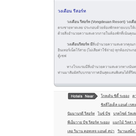
วงเดือน รีสอร์ท
วงเดือน รีสอร์ท (Vongdeuan Resort)
วงเดือ
ตรงชายหาดเลย ประกอบด้วยห้องพักหลายแบบให้เลื
ด้วยสิ่งอำนวยความสะดวกภายในห้องพักที่เน้นคุ
วงเดือนรีสอร์ท มี
สิ่งอำนวยความสะดวกคุณภาพสูง 
อินเทอร์เน็ตไร้สาย (ไม่เสียค่าใช้จ่าย) ทุกห้องประ
ตู้เซฟ
ทางโรงแรมมีสิ่งอำนวยความสะดวกทางนันทนา
ท่านมาสัมผัสกับบรรยากาศอันสุดแสนพิเศษได้ที่รีส
โกลเด้น ซิตี้ ระยอง
คา
ชิลลี่โฮเต็ล แอนด์ เรส
นิมมานรดี รีสอร์ท
ไนซ์ บีช
บรุคไซด์ วัลเล่ย
พีเอ็มวาย บีช รีสอร์ท ระยอง
แมกไม้ วิลล่า 
เลอ วิมาน คอทเทจ แอนด์ สปา
วิมานเสม็ด 