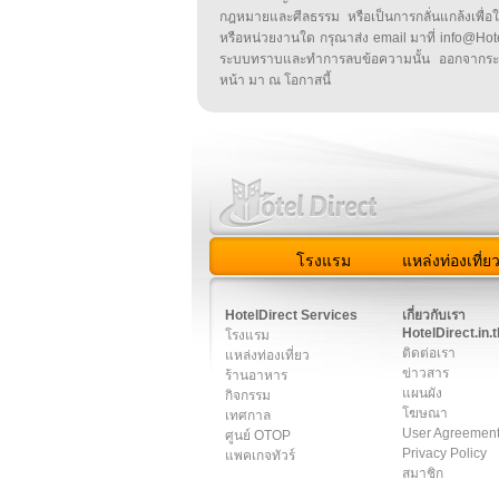
กฎหมายและศีลธรรม หรือเป็นการกลั่นแกล้งเพื่อ
หรือหน่วยงานใด กรุณาส่ง email มาที่ info@HotelD
ระบบทราบและทำการลบข้อความนั้น ออกจากระ
หน้า มา ณ โอกาสนี้
โรงแรม
แหล่งท่องเที่ย
สมาชิก
|
เกี่ยวกับเรา
|
ติด
HotelDirect Services
เกี่ยวกับเรา
HotelDirect.in.t
โรงแรม
ติดต่อเรา
แหล่งท่องเที่ยว
ข่าวสาร
ร้านอาหาร
แผนผัง
กิจกรรม
โฆษณา
เทศกาล
User Agreemen
ศูนย์ OTOP
Privacy Policy
แพคเกจทัวร์
สมาชิก