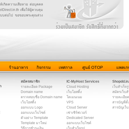
ให้เกิดความเสียหาย ต่อบุคคล
irect.in.th เพื่อให้ผู้ควบคุม
บบต่อไป ขอขอบพระคุณล่วง
ว
ร้านอาหาร
กิจกรรม
เทศกาล
ศูนย์ OTOP
แพคเกจ
ต่อเรา
|
แผนผัง
|
ข่าวสาร
|
User Agreement
|
Privacy Policy
|
โฆษณา
สมัครสมาชิก
IC-MyHost Services
Shopdd.in
h
รายละเอียด Package
Cloud Hosting
เว็บสำเร็จร
Domain name
เว็บโฮสติ้ง
สมัครเว็บสำ
ตรวจสอบชื่อ Domain name
โดเมนเนม
รายละเอียด
เว็บโฮสติ้ง
VPS
สารบัญที่ตั้
ออกแบบ Logo
Cloud Server
สารบัญเว็บ
t
ออกแบบเว็บไซต์
เช่าเซิร์ฟเวอร์
ตัวอย่าง Template
Dedicated Server
Template มาใหม่
ออกแบบเว็บไซต์
วิธีการชำระเงิน
เว็บสำเร็จรูป