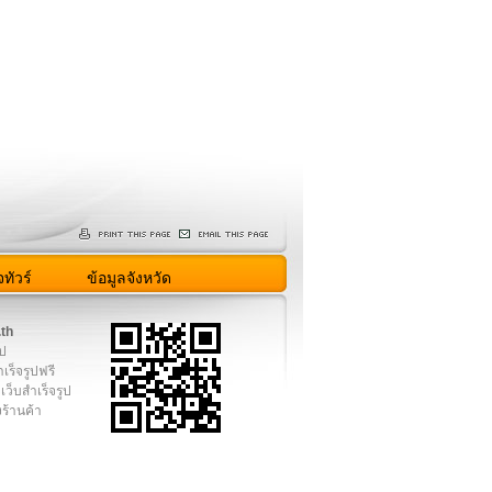
ทัวร์
ข้อมูลจังหวัด
.th
ูป
เร็จรูปฟรี
เว็บสำเร็จรูป
งร้านค้า