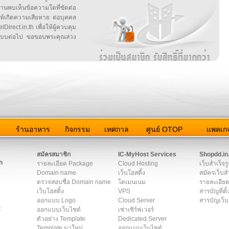
บเห็นข้อความใดที่ขัดต่อ
ให้เกิดความเสียหาย ต่อบุคคล
irect.in.th เพื่อให้ผู้ควบคุม
บบต่อไป ขอขอบพระคุณล่วง
ว
ร้านอาหาร
กิจกรรม
เทศกาล
ศูนย์ OTOP
แพคเกจ
ต่อเรา
|
แผนผัง
|
ข่าวสาร
|
User Agreement
|
Privacy Policy
|
โฆษณา
สมัครสมาชิก
IC-MyHost Services
Shopdd.in
h
รายละเอียด Package
Cloud Hosting
เว็บสำเร็จร
Domain name
เว็บโฮสติ้ง
สมัครเว็บสำ
ตรวจสอบชื่อ Domain name
โดเมนเนม
รายละเอียด
เว็บโฮสติ้ง
VPS
สารบัญที่ตั้
ออกแบบ Logo
Cloud Server
สารบัญเว็บ
t
ออกแบบเว็บไซต์
เช่าเซิร์ฟเวอร์
ตัวอย่าง Template
Dedicated Server
Template มาใหม่
ออกแบบเว็บไซต์