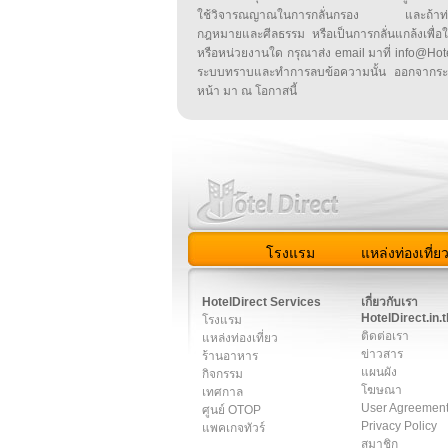
ใช้วิจารณญาณในการกลั่นกรอง และถ้าท่านพ
กฎหมายและศีลธรรม หรือเป็นการกลั่นแกล้งเพื่อ
หรือหน่วยงานใด กรุณาส่ง email มาที่ info@HotelD
ระบบทราบและทำการลบข้อความนั้น ออกจากระ
หน้า มา ณ โอกาสนี้
โรงแรม
แหล่งท่องเที่ย
สมาชิก
|
เกี่ยวกับเรา
|
ติด
HotelDirect Services
เกี่ยวกับเรา
HotelDirect.in.t
โรงแรม
ติดต่อเรา
แหล่งท่องเที่ยว
ข่าวสาร
ร้านอาหาร
แผนผัง
กิจกรรม
โฆษณา
เทศกาล
User Agreemen
ศูนย์ OTOP
Privacy Policy
แพคเกจทัวร์
สมาชิก