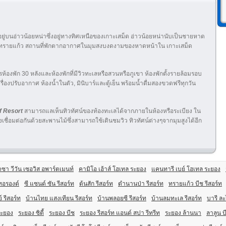
งอยู่บนอ่าวน้อยหน่าซึ่งอยู่ทางทิศเหนือของเกาะเสม็ด อ่าวน้อยหน่านับเป็นชายหาด
าดทรายแก้ว สถานที่พักตากอากาศในมุมสงบงดงามของหาดหน้าใน เกาะเสม็ด
รห้องพัก 30 หลังและห้องพักที่มีวิวทะเลหรือสวนหรือภูเขา ห้องพักตั้งรายล้อมรอบ
ื่องปรับอากาศ ห้องน้ำในตัว, มินิบาร์และตู้เย็น พร้อมน้ำดื่มสองขวดฟรีทุกวัน
f Resort
สามารถแลเห็นทิวทัศน์ของท้องทะเลได้จากภายในห้องหรือระเบียง ใน
เชื่อมต่อกันด้วยสะพานไม้ซึ่งสามารถใช้เดินชมวิว ทิวทัศน์ต่างๆจากมุมสูงได้อีก
ซา วีวัน เซอวิส อพาร์ตเมนท์
คามิโอ เฮ้าส์ โฮเทล ระยอง
แคนทารี เบย์ โฮเทล ระยอง
เทอรองต์
ซี แซนด์ ซัน รีสอร์ท
ต้นสัก รีสอร์ท
ตำนานป่า รีสอร์ท
ทรายแก้ว บีช รีสอร์ท
์ รีสอร์ท
บ้านไทย แสงเทียน รีสอร์ท
บ้านพลอยซี รีสอร์ท
บ้านลมทะเล รีสอร์ท
บารี ละ
ระยอง
ระยอง ซิตี้
ระยอง บีช
ระยอง รีสอร์ท แอนด์ สปา รีทรีท
ระยอง ล้านนา
ลาลูน บ