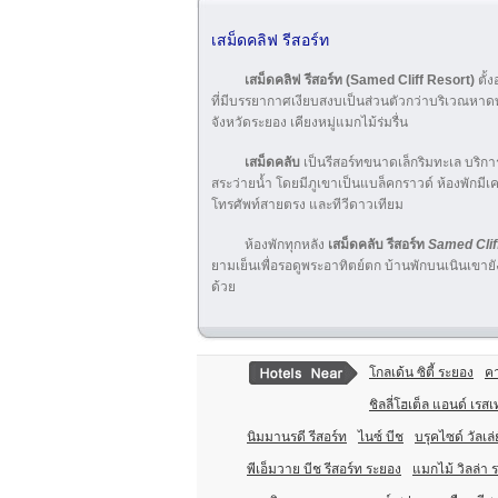
เสม็ดคลิฟ รีสอร์ท
เสม็ดคลิฟ รีสอร์ท (Samed Cliff Resort)
ตั้
ที่มีบรรยากาศเงียบสงบเป็นส่วนตัวกว่าบริเวณห
จังหวัดระยอง เคียงหมู่แมกไม้ร่มรื่น
เ
สม็ดคลับ
เป็นรีสอร์ทขนาดเล็กริมทะเล บริกา
สระว่ายน้ำ โดยมีภูเขาเป็นแบล็คกราวด์ ห้องพักมีเคร
โทรศัพท์สายตรง และทีวีดาวเทียม
ห้องพักทุกหลัง
เ
สม็ดคลับ รีสอร์ท
Samed Clif
ยามเย็นเพื่อรอดูพระอาทิตย์ตก บ้านพักบนเนินเขายัง
ด้วย
โกลเด้น ซิตี้ ระยอง
คา
ชิลลี่โฮเต็ล แอนด์ เรส
นิมมานรดี รีสอร์ท
ไนซ์ บีช
บรุคไซด์ วัลเล่ย
พีเอ็มวาย บีช รีสอร์ท ระยอง
แมกไม้ วิลล่า 