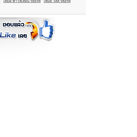
ท
เสม็ด พาวิลเลียน รีสอร์ท
เสม็ด วิลล์ รีสอร์ท