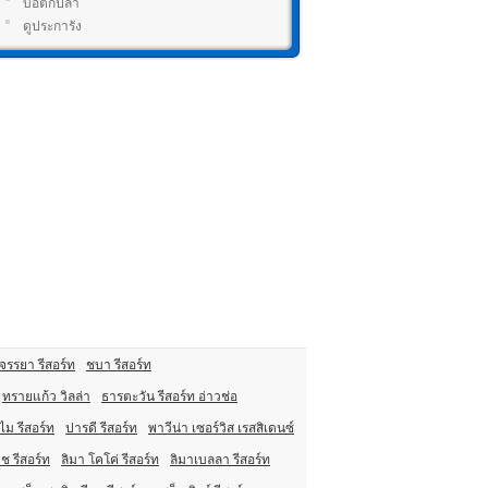
บ่อตกปลา
ดูประการัง
จรรยา รีสอร์ท
ชบา รีสอร์ท
ทรายแก้ว วิลล่า
ธารตะวัน รีสอร์ท อ่าวช่อ
ไม รีสอร์ท
ปารดี รีสอร์ท
พาวีน่า เซอร์วิส เรสสิเดนซ์
ีช รีสอร์ท
ลิมา โคโค่ รีสอร์ท
ลิมาเบลลา รีสอร์ท