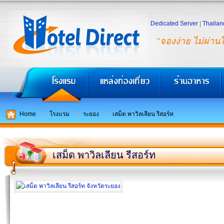
Dedicated Server
|
Thailan
"จองง่าย ไม่ผ่าน
Home
โรงแรม
ระยอง
เสม็ด พาวิลเลียน รีสอร์ท
เสม็ด พาวิลเลียน รีสอร์ท