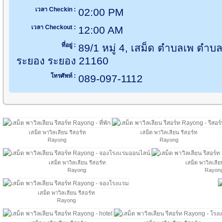
เวลา Checkin :
02:00 PM
เวลา Checkout :
12:00 AM
ที่อยู่ :
89/1 หมู่ 4, เสม็ด ตำบลเพ ตำบล
ระยอง ระยอง 21160
โทรศัพท์ :
089-097-1112
เสม็ด พาวิลเลียน รีสอร์ท
เสม็ด พาวิลเลียน รีสอร์ท
Rayong
Rayong
เสม็ด พาวิลเลียน รีสอร์ท
เสม็ด พาวิลเลีย
Rayong
Rayon
เสม็ด พาวิลเลียน รีสอร์ท
Rayong