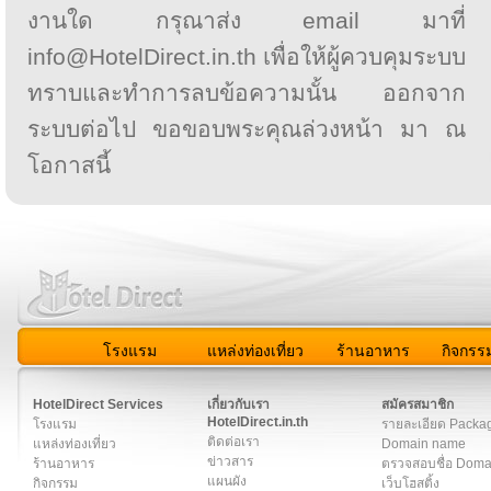
งานใด กรุณาส่ง email มาที่
info@HotelDirect.in.th เพื่อให้ผู้ควบคุมระบบ
ทราบและทำการลบข้อความนั้น ออกจาก
ระบบต่อไป ขอขอบพระคุณล่วงหน้า มา ณ
โอกาสนี้
โรงแรม
แหล่งท่องเที่ยว
ร้านอาหาร
กิจกรร
สมาชิก
|
เกี่ยวกับเรา
|
ติดต่อเรา
|
แผนผัง
|
ข่าวสาร
|
User A
HotelDirect Services
เกี่ยวกับเรา
สมัครสมาชิก
HotelDirect.in.th
โรงแรม
รายละเอียด Packa
ติดต่อเรา
แหล่งท่องเที่ยว
Domain name
ข่าวสาร
ร้านอาหาร
ตรวจสอบชื่อ Dom
แผนผัง
กิจกรรม
เว็บโฮสติ้ง