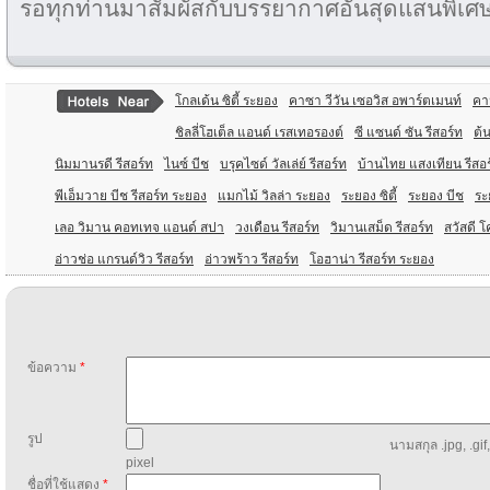
รอทุกท่านมาสัมผัสกับบรรยากาศอันสุดแสนพิเศษได้
โกลเด้น ซิตี้ ระยอง
คาซา วีวัน เซอวิส อพาร์ตเมนท์
คา
ชิลลี่โฮเต็ล แอนด์ เรสเทอรองต์
ซี แซนด์ ซัน รีสอร์ท
ต้น
นิมมานรดี รีสอร์ท
ไนซ์ บีช
บรุคไซด์ วัลเล่ย์ รีสอร์ท
บ้านไทย แสงเทียน รีสอร
พีเอ็มวาย บีช รีสอร์ท ระยอง
แมกไม้ วิลล่า ระยอง
ระยอง ซิตี้
ระยอง บีช
ระ
เลอ วิมาน คอทเทจ แอนด์ สปา
วงเดือน รีสอร์ท
วิมานเสม็ด รีสอร์ท
สวัสดี โ
อ่าวช่อ แกรนด์วิว รีสอร์ท
อ่าวพร้าว รีสอร์ท
โอฮาน่า รีสอร์ท ระยอง
ข้อความ
*
รูป
นามสกุล .jpg, .gif
pixel
ชื่อที่ใช้แสดง
*