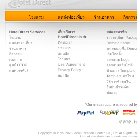
โรงแรม
แหล่งท่องเที่ยว
ร้านอาหาร
กิจกรร
สมาชิก
|
เกี่ยวกับเรา
|
ติดต่อเรา
|
แผนผัง
|
ข่าวสาร
|
User A
HotelDirect Services
เกี่ยวกับเรา
สมัครสมาชิก
HotelDirect.in.th
โรงแรม
รายละเอียด Packa
ติดต่อเรา
แหล่งท่องเที่ยว
Domain name
ข่าวสาร
ร้านอาหาร
ตรวจสอบชื่อ Dom
แผนผัง
กิจกรรม
เว็บโฮสติ้ง
โฆษณา
เทศกาล
ออกแบบ Logo
User Agreement
ศูนย์ OTOP
ออกแบบเว็บไซต์
Privacy Policy
แพคเกจทัวร์
ตัวอย่าง Template
สมาชิก
Template มาใหม่
วิธีการชำระเงิน
ยืนยันชำระเงิน
ต่ออายุ
"Our infrastructure is secured 
Copyright © 1995-2026 Ideal Creation Center Co., Ltd. All Rights 
Use of this Web site constitutes accep