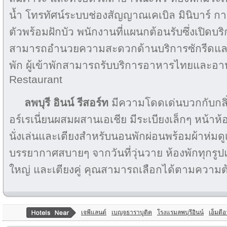
น้ำ โทรทัศน์ระบบช่องสัญญาณเคเบิล มินิบาร์ ก
ตัวพร้อมฝักบัว พนักงานที่แผนกต้อนรับซึ่งเปิดบ
สามารถอำนวยความสะดวกด้านบริการซักรีดและบริ
พัก ผู้เข้าพักสามารถรับบริการอาหารไทยและอา
Restaurant
ลพบุรี อินน์ รีสอร์ท
มีความโดดเด่นบวกกับกลิ
อร์เรเนี่ยนผสมผสานเอเชีย มีระเบียงเล็กๆ หน้าห
นั่งเล่นและเตียงสำหรับนอนพักผ่อนพร้อมผ้าห่มดูเอ่
บรรยากาศสบายๆ จากวันที่วุ่นวาย ห้องพักทุกรูปแ
ใหญ่ และเตียงคู่ คุณสามารถเลือกได้ตามความ
เจพีแลนด์
เบญจธาราบูติค
โรงแรมลพบุรีอินน์
เอ็มดีอ