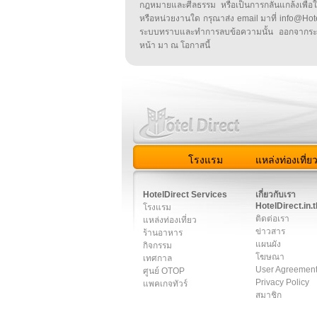
กฎหมายและศีลธรรม หรือเป็นการกลั่นแกล้งเพื่อ
หรือหน่วยงานใด กรุณาส่ง email มาที่ info@HotelD
ระบบทราบและทำการลบข้อความนั้น ออกจากระ
หน้า มา ณ โอกาสนี้
โรงแรม
แหล่งท่องเที่ย
สมาชิก
|
เกี่ยวกับเรา
|
ติด
HotelDirect Services
เกี่ยวกับเรา
HotelDirect.in.t
โรงแรม
ติดต่อเรา
แหล่งท่องเที่ยว
ข่าวสาร
ร้านอาหาร
แผนผัง
กิจกรรม
โฆษณา
เทศกาล
User Agreemen
ศูนย์ OTOP
Privacy Policy
แพคเกจทัวร์
สมาชิก