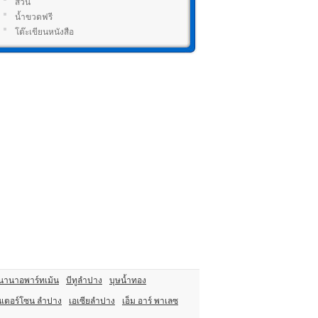
สวน
น้ำขวดฟรี
โต๊ะเขียนหนังสือ
นานาอพาร์ทเม้น
บีทูลำปาง
บุษน้ำทอง
นเตอร์โซน ลำปาง
เอเซียลำปาง
เอ็ม อาร์ พาเลซ