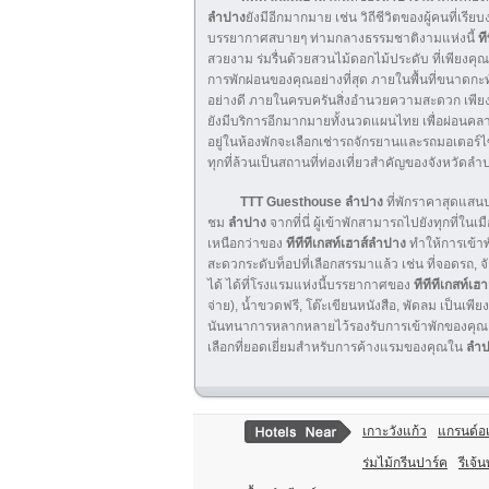
ลำปาง
ยังมีอีกมากมาย เช่น วิถีชีวิตของผู้คนที่เ
บรรยากาศสบายๆ ท่ามกลางธรรมชาติงามแห่งนี้
ที
สวยงาม ร่มรื่นด้วยสวนไม้ดอกไม้ประดับ ที่เพียงคุณ
การพักผ่อนของคุณอย่างที่สุด ภายในพื้นที่ขนาดกะ
อย่างดี ภายในครบครันสิ่งอำนวยความสะดวก เพียงแ
ยังมีบริการอีกมากมายทั้งนวดแผนไทย เพื่อผ่อนคลาย
อยู่ในห้องพักจะเลือกเช่ารถจักรยานและรถมอเตอร์
ทุกที่ล้วนเป็นสถานที่ท่องเที่ยวสำคัญของจังหวัดลำป
TTT Guesthouse
ลำปาง
ที่พักราคาสุดแสนป
ชม
ลำปาง
จากที่นี่ ผู้เข้าพักสามารถไปยังทุกที่ใน
เหนือกว่าของ
ทีทีทีเกสท์เฮาส์ลำปาง
ทำให้การเข้าพ
สะดวกระดับท็อปที่เลือกสรรมาแล้ว เช่น ที่จอดรถ, จัก
ได้ ได้ที่โรงแรมแห่งนี้บรรยากาศของ
ทีทีทีเกสท์เฮ
จ่าย), น้ำขวดฟรี, โต๊ะเขียนหนังสือ, พัดลม เป็นเ
นันทนาการหลากหลายไว้รองรับการเข้าพักของคุณ 
เลือกที่ยอดเยี่ยมสำหรับการค้างแรมของคุณใน
ลำป
เกาะวังแก้ว
แกรนด์อ
ร่มไม้กรีนปาร์ค
รีเจ้