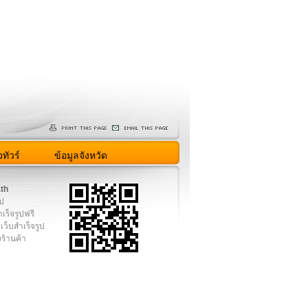
ทัวร์
ข้อมูลจังหวัด
.th
ูป
เร็จรูปฟรี
เว็บสำเร็จรูป
งร้านค้า