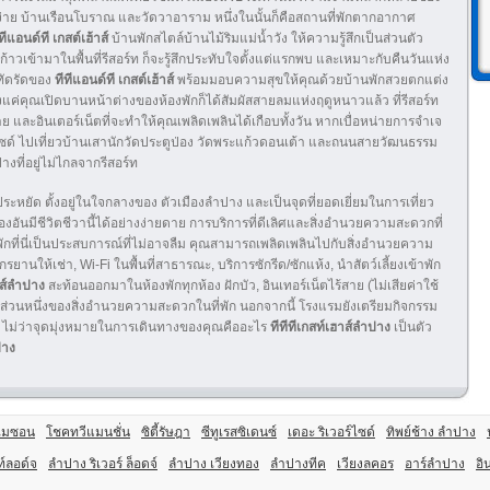
รียบง่าย บ้านเรือนโบราณ และวัดวาอาราม หนึ่งในนั้นก็คือสถานที่พักตากอากาศ
ทีแอนด์ที เกสต์เฮ้าส์
บ้านพักสไตล์บ้านไม้ริมแม่น้ำวัง ให้ความรู้สึกเป็นส่วนตัว
ก้าวเข้ามาในพื้นที่รีสอร์ท ก็จะรู้สึกประทับใจตั้งแต่แรกพบ และเหมาะกับคืนวันแห่ง
ทัดรัดของ
ทีทีแอนด์ที เกสต์เฮ้าส์
พร้อมมอบความสุขให้คุณด้วยบ้านพักสวยตกแต่ง
ค่คุณเปิดบานหน้าต่างของห้องพักก็ได้สัมผัสสายลมแห่งฤดูหนาวแล้ว ที่รีสอร์ท
 และอินเตอร์เน็ตที่จะทำให้คุณเพลิดเพลินได้เกือบทั้งวัน หากเบื่อหน่ายการจำเจ
ไซด์ ไปเที่ยวบ้านเสานักวัดประตูป่อง วัดพระแก้วดอนเต้า และถนนสายวัฒนธรรม
างที่อยู่ไม่ไกลจากรีสอร์ท
ระหยัด ตั้งอยู่ในใจกลางของ ตัวเมืองลำปาง และเป็นจุดที่ยอดเยี่ยมในการเที่ยว
เมืองอันมีชีวิตชีวานี้ได้อย่างง่ายดาย การบริการที่ดีเลิศและสิ่งอำนวยความสะดวกที่
ักที่นี่เป็นประสบการณ์ที่ไม่อาจลืม คุณสามารถเพลิดเพลินไปกับสิ่งอำนวยความ
รยานให้เช่า, Wi-Fi ในพื้นที่สาธารณะ, บริการซักรีด/ซักแห้ง, นำสัตว์เลี้ยงเข้าพัก
าส์ลำปาง
สะท้อนออกมาในห้องพักทุกห้อง ฝักบัว, อินเทอร์เน็ตไร้สาย (ไม่เสียค่าใช้
พียงส่วนหนึ่งของสิ่งอำนวยความสะดวกในที่พัก นอกจากนี้ โรงแรมยังเตรียมกิจกรรม
ไม่ว่าจุดมุ่งหมายในการเดินทางของคุณคืออะไร
ทีทีทีเกสท์เฮาส์ลำปาง
เป็นตัว
าง
เมซอน
โชคทวีแมนชั่น
ซิตี้รัษฎา
ซีทูเรสซิเดนซ์
เดอะ ริเวอร์ไซด์
ทิพย์ช้าง ลำปาง
นท์ลอด์จ
ลำปาง ริเวอร์ ล็อดจ์
ลำปาง เวียงทอง
ลำปางทีค
เวียงลคอร
อาร์ลำปาง
อิ