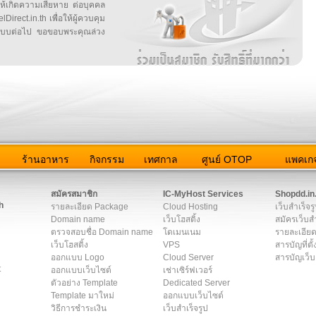
ให้เกิดความเสียหาย ต่อบุคคล
irect.in.th เพื่อให้ผู้ควบคุม
บบต่อไป ขอขอบพระคุณล่วง
ว
ร้านอาหาร
กิจกรรม
เทศกาล
ศูนย์ OTOP
แพคเกจ
ต่อเรา
|
แผนผัง
|
ข่าวสาร
|
User Agreement
|
Privacy Policy
|
โฆษณา
สมัครสมาชิก
IC-MyHost Services
Shopdd.in
h
รายละเอียด Package
Cloud Hosting
เว็บสำเร็จร
Domain name
เว็บโฮสติ้ง
สมัครเว็บสำ
ตรวจสอบชื่อ Domain name
โดเมนเนม
รายละเอียด
เว็บโฮสติ้ง
VPS
สารบัญที่ตั้
ออกแบบ Logo
Cloud Server
สารบัญเว็บ
t
ออกแบบเว็บไซต์
เช่าเซิร์ฟเวอร์
ตัวอย่าง Template
Dedicated Server
Template มาใหม่
ออกแบบเว็บไซต์
วิธีการชำระเงิน
เว็บสำเร็จรูป