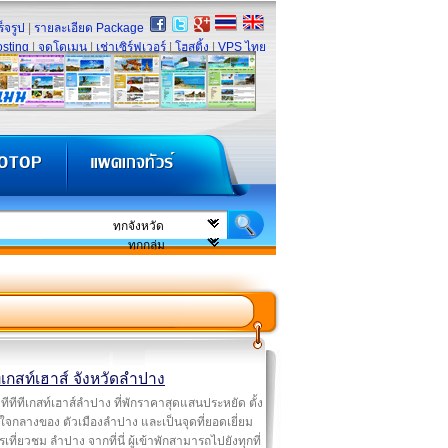
็จรูป
|
รายละเอียด Package
sting
|
จดโดเมน
|
เช่าเซิร์ฟเวอร์
|
โฮสติ้ง
|
VPS ไทย
ทีเกสท์เฮาส์ จังหวัดลำปาง
ทีทีทีเกสท์เฮาส์ลำปาง ที่พักราคาสุดแสนประหยัด ตั้ง
นใจกลางของ ตัวเมืองลำปาง และเป็นจุดที่ยอดเยี่ยม
เที่ยวชม ลำปาง จากที่นี่ ผู้เข้าพักสามารถไปยังทุกที่