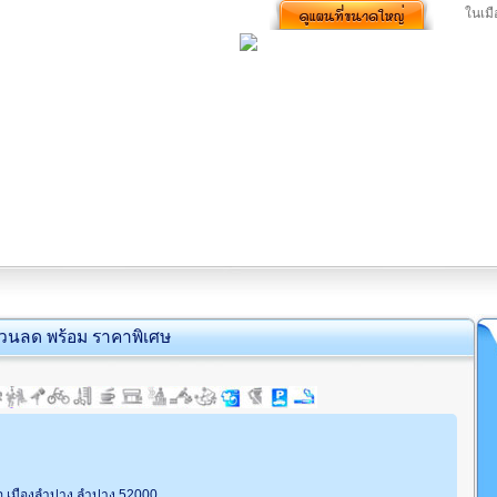
ในเมื
่วนลด พร้อม ราคาพิเศษ
นือ เมืองลำปาง ลำปาง 52000