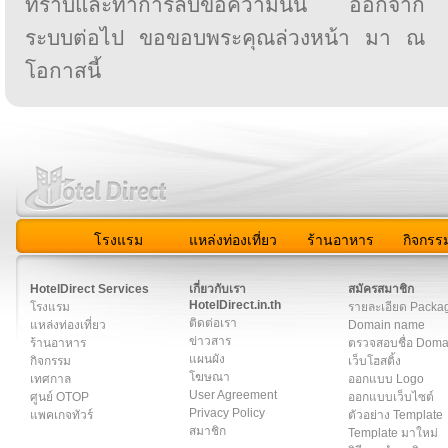
ทราบและทำการลบข้อความนั้น ออกจาก
ระบบต่อไป ขอขอบพระคุณล่วงหน้า มา ณ
โอกาสนี้
โรงแรม
แหล่งท่องเที่ยว
ร้านอาหาร
กิจกรร
สมาชิก
|
เกี่ยวกับเรา
|
ติดต่อเรา
|
แผนผัง
|
ข่าวสาร
|
User A
HotelDirect Services
เกี่ยวกับเรา
สมัครสมาชิก
HotelDirect.in.th
โรงแรม
รายละเอียด Packa
ติดต่อเรา
แหล่งท่องเที่ยว
Domain name
ข่าวสาร
ร้านอาหาร
ตรวจสอบชื่อ Dom
แผนผัง
กิจกรรม
เว็บโฮสติ้ง
โฆษณา
เทศกาล
ออกแบบ Logo
User Agreement
ศูนย์ OTOP
ออกแบบเว็บไซต์
Privacy Policy
แพคเกจทัวร์
ตัวอย่าง Template
สมาชิก
Template มาใหม่