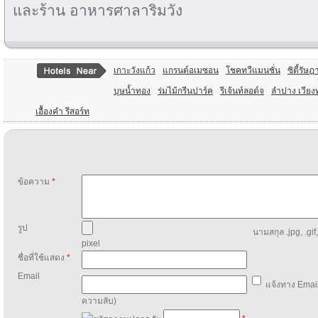
และร้าน อาหารศาลาริมวัง
เกาะวังแก้ว
แกรนด์อเมซอน
โชคทวีแมนชั่น
ซิตี้รัษฎ
บุษน้ำทอง
ร่มไม้กรีนปาร์ค
รีเจ้นท์ลอด์จ
ลำปาง เวียง
เอื้องคำ รีสอร์ท
ข้อความ
*
รูป
นามสกุล .jpg, .gif
pixel
ชื่อที่ใช้แสดง
*
Email
แจ้งทาง Email
ความลับ)