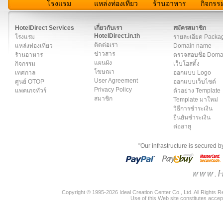
โรงแรม
แหล่งท่องเที่ยว
ร้านอาหาร
กิจกรร
สมาชิก
|
เกี่ยวกับเรา
|
ติดต่อเรา
|
แผนผัง
|
ข่าวสาร
|
User A
HotelDirect Services
เกี่ยวกับเรา
สมัครสมาชิก
HotelDirect.in.th
โรงแรม
รายละเอียด Packa
ติดต่อเรา
แหล่งท่องเที่ยว
Domain name
ข่าวสาร
ร้านอาหาร
ตรวจสอบชื่อ Dom
แผนผัง
กิจกรรม
เว็บโฮสติ้ง
โฆษณา
เทศกาล
ออกแบบ Logo
User Agreement
ศูนย์ OTOP
ออกแบบเว็บไซต์
Privacy Policy
แพคเกจทัวร์
ตัวอย่าง Template
สมาชิก
Template มาใหม่
วิธีการชำระเงิน
ยืนยันชำระเงิน
ต่ออายุ
"Our infrastructure is secured 
Copyright © 1995-2026 Ideal Creation Center Co., Ltd. All Rights 
Use of this Web site constitutes accep