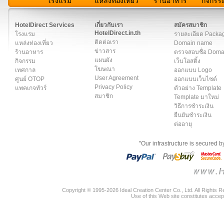
โรงแรม
แหล่งท่องเที่ยว
ร้านอาหาร
กิจกรร
สมาชิก
|
เกี่ยวกับเรา
|
ติดต่อเรา
|
แผนผัง
|
ข่าวสาร
|
User A
HotelDirect Services
เกี่ยวกับเรา
สมัครสมาชิก
HotelDirect.in.th
โรงแรม
รายละเอียด Packa
ติดต่อเรา
แหล่งท่องเที่ยว
Domain name
ข่าวสาร
ร้านอาหาร
ตรวจสอบชื่อ Dom
แผนผัง
กิจกรรม
เว็บโฮสติ้ง
โฆษณา
เทศกาล
ออกแบบ Logo
User Agreement
ศูนย์ OTOP
ออกแบบเว็บไซต์
Privacy Policy
แพคเกจทัวร์
ตัวอย่าง Template
สมาชิก
Template มาใหม่
วิธีการชำระเงิน
ยืนยันชำระเงิน
ต่ออายุ
"Our infrastructure is secured 
Copyright © 1995-2026 Ideal Creation Center Co., Ltd. All Rights 
Use of this Web site constitutes accep