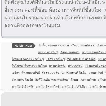
ติดตั้งสุขภัณฑ์ที่ทันสมัย มีระบบน้ำร้อน-น้ำเย
อื่นๆ เช่น คอฟฟี่ช็อป ห้องอาหารจีนที่มีชื่อเสีย
นวดแผนโบราณ-นวดฝ่าเท้า ด้วยพนักงานระดับฝีมื
สถานที่จอดรถของโรงแรม
เก็นติ้ง
แกรนด์ พลาซ่า หาดใหญ่
โกลเด้น คราวน์ พลาซ
ชลธาร หาดใหญ่
ชัยคณาแมนชั่น
ซากุระแกรนด์วิว ห
ไดมอนด์ พลาซ่า หาดใหญ่
ไดอิชิ หาดใหญ่
ทีดี เรสซิเด้นท์ หาดใหญ่
ทูน ห
โนโวเทล เซ็นทารา หาดใหญ่
บางหักรีสอร์ท
บ้านนพรัตน์
บีพี แกรนด์ ทาวเ
เมโทร
ยี่ฟ้าแกรนด์ซิตี้
รัชชา แมนชั่น
ริเวอร์ แกรนด์ โฮเต็ล
ลานนาอินน์
สำราญสุข รีสอร์ท
สิงห์โกลเด้น เพลส หาดใหญ่
สีลมพาเลส หาดใหญ่
สุภัสส
หาดใหญ่ เซ็นทรัล
หาดใหญ่ พาราไดซ์
หาดใหญ่ เมอร์ริเดียน
หาดใหญ่ราม