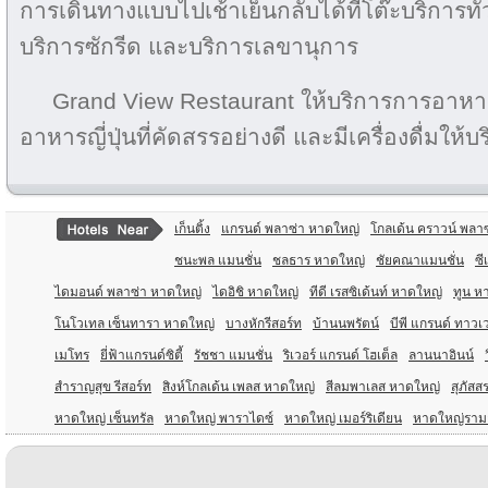
การเดินทางแบบไปเช้าเย็นกลับได้ที่โต๊ะบริการทั
บริการซักรีด และบริการเลขานุการ
Grand View Restaurant ให้บริการการอาห
อาหารญี่ปุ่นที่คัดสรรอย่างดี และมีเครื่องดื่มให้บ
เก็นติ้ง
แกรนด์ พลาซ่า หาดใหญ่
โกลเด้น คราวน์ พลาซ
ชนะพล แมนชั่น
ชลธาร หาดใหญ่
ชัยคณาแมนชั่น
ซี
ไดมอนด์ พลาซ่า หาดใหญ่
ไดอิชิ หาดใหญ่
ทีดี เรสซิเด้นท์ หาดใหญ่
ทูน ห
โนโวเทล เซ็นทารา หาดใหญ่
บางหักรีสอร์ท
บ้านนพรัตน์
บีพี แกรนด์ ทาวเ
เมโทร
ยี่ฟ้าแกรนด์ซิตี้
รัชชา แมนชั่น
ริเวอร์ แกรนด์ โฮเต็ล
ลานนาอินน์
สำราญสุข รีสอร์ท
สิงห์โกลเด้น เพลส หาดใหญ่
สีลมพาเลส หาดใหญ่
สุภัสส
หาดใหญ่ เซ็นทรัล
หาดใหญ่ พาราไดซ์
หาดใหญ่ เมอร์ริเดียน
หาดใหญ่ราม