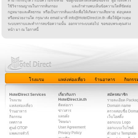
สามารถระบุได้ว่าเป็นความจริงหรือ ชื่อผู้เขียนที่ได้เห็นคือชื่อจริง ผู้อ่านจึงควร
ใช้วิจารณญาณในการกลั่นกรอง และถ้าท่านพบเห็นข้อความใดที่ขัดต่อ
กฎหมายและศีลธรรม หรือเป็นการกลั่นแกล้งเพื่อให้เกิดความเสียหาย ต่อบุคคล
หรือหน่วยงานใด กรุณาส่ง email มาที่ info@HotelDirect.in.th เพื่อให้ผู้ควบคุม
ระบบทราบและทำการลบข้อความนั้น ออกจากระบบต่อไป ขอขอบพระคุณล่วง
หน้า มา ณ โอกาสนี้
โรงแรม
แหล่งท่องเที่ยว
ร้านอาหาร
กิจกรร
สมาชิก
|
เกี่ยวกับเรา
|
ติดต่อเรา
|
แผนผัง
|
ข่าวสาร
|
User A
HotelDirect Services
เกี่ยวกับเรา
สมัครสมาชิก
HotelDirect.in.th
โรงแรม
รายละเอียด Packa
ติดต่อเรา
แหล่งท่องเที่ยว
Domain name
ข่าวสาร
ร้านอาหาร
ตรวจสอบชื่อ Dom
แผนผัง
กิจกรรม
เว็บโฮสติ้ง
โฆษณา
เทศกาล
ออกแบบ Logo
User Agreement
ศูนย์ OTOP
ออกแบบเว็บไซต์
Privacy Policy
แพคเกจทัวร์
ตัวอย่าง Template