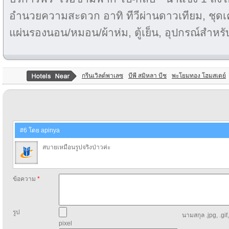
อำนวยความสะดวก อาทิ ทีวีผ่านดาวเทียม, ชุดเครื
แผ่นรองนอน/หมอน/ผ้าห่ม, ตู้เย็น, อุปกรณ์สำ
กรีนเวิลด์พาเลซ
บีพี สมิหลา บีช
พะโยมทอง โฮมสเตย์
#6 โดย apinya
สบายเหมือนรูปจริงป่าวค่ะ
ข้อความ
*
รูป
นามสกุล .jpg, .gif
pixel