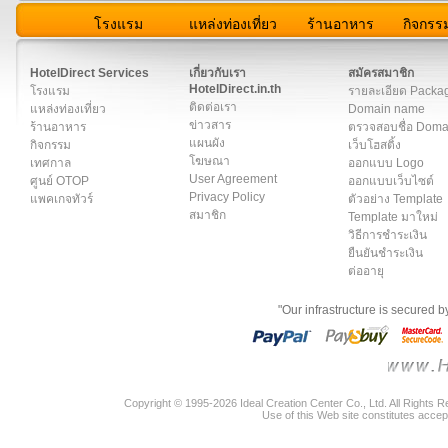
โรงแรม
แหล่งท่องเที่ยว
ร้านอาหาร
กิจกรร
สมาชิก
|
เกี่ยวกับเรา
|
ติดต่อเรา
|
แผนผัง
|
ข่าวสาร
|
User A
HotelDirect Services
เกี่ยวกับเรา
สมัครสมาชิก
HotelDirect.in.th
โรงแรม
รายละเอียด Packa
ติดต่อเรา
แหล่งท่องเที่ยว
Domain name
ข่าวสาร
ร้านอาหาร
ตรวจสอบชื่อ Dom
แผนผัง
กิจกรรม
เว็บโฮสติ้ง
โฆษณา
เทศกาล
ออกแบบ Logo
User Agreement
ศูนย์ OTOP
ออกแบบเว็บไซต์
Privacy Policy
แพคเกจทัวร์
ตัวอย่าง Template
สมาชิก
Template มาใหม่
วิธีการชำระเงิน
ยืนยันชำระเงิน
ต่ออายุ
"Our infrastructure is secured 
Copyright © 1995-2026 Ideal Creation Center Co., Ltd. All Rights 
Use of this Web site constitutes accep