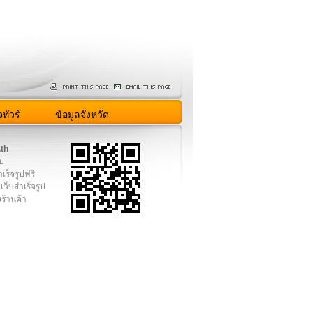
ทัวร์
ข้อมูลจังหวัด
.th
ูป
เร็จรูปฟรี
เว็บสำเร็จรูป
งร้านค้า