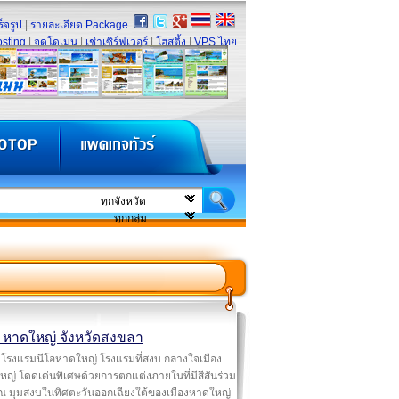
็จรูป
|
รายละเอียด Package
sting
|
จดโดเมน
|
เช่าเซิร์ฟเวอร์
|
โฮสติ้ง
|
VPS ไทย
อ หาดใหญ่ จังหวัดสงขลา
โรงแรมนีโอหาดใหญ่ โรงแรมที่สงบ กลางใจเมือง
ญ่ โดดเด่นพิเศษด้วยการตกแต่งภายในที่มีสีสันร่วม
 ณ มุมสงบในทิศตะวันออกเฉียงใต้ของเมืองหาดใหญ่