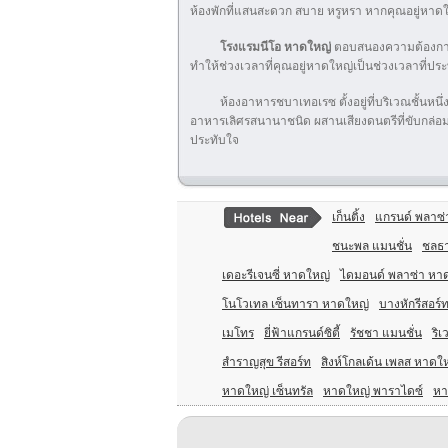
ห้องพักที่แสนสะดวก สบาย หรูหรา หากคุณอยู่หาดใหญ
โรงแรมนีโอ หาดใหญ่
ตอบสนองความต้องการขอ
ทำให้ช่วงเวลาที่คุณอยู่หาดใหญ่เป็นช่วงเวลาที่ประ
ห้องอาหารชบาเทอเรซ ตั้งอยู่ที่บริเวณชั้
อาหารเลิศรสนานาชนิด ผสานเสียงดนตรีที่ขับกล่อม
ประทับใจ
เก็นติ้ง
แกรนด์ พลาซ่
ชนะพล แมนชั่น
ชลธ
เดอะรีเจนซี่ หาดใหญ่
ไดมอนด์ พลาซ่า หา
โนโวเทล เซ็นทารา หาดใหญ่
บางหักรีสอร์
เมโทร
ยี่ฟ้าแกรนด์ซิตี้
รัชชา แมนชั่น
ริเ
สำราญสุข รีสอร์ท
สิงห์โกลเด้น เพลส หาดใ
หาดใหญ่ เซ็นทรัล
หาดใหญ่ พาราไดซ์
หา