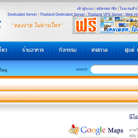
เข้าสู่ระบบ
|
สมัครสมาชิก
|
โรงแรมสำเร
Dedicated Server
|
Thailand Dedicated Server
|
Thailand VPS Server
|
Web Ho
"จองง่าย ไม่ผ่านใคร"
search
ใหญ่
นีโ
หาดให
สมัย