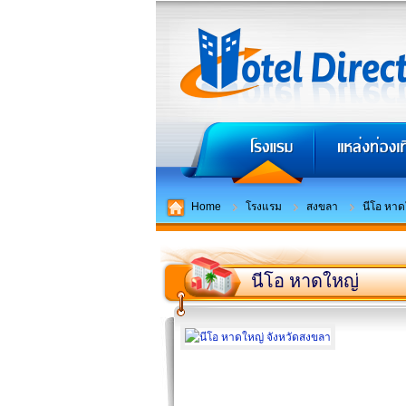
Home
โรงแรม
สงขลา
นีโอ หาด
นีโอ หาดใหญ่