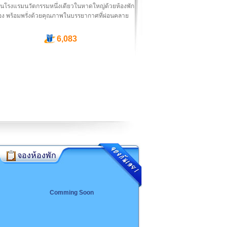
็นโรงแรมนวัตกรรมหนึ่งเดียวในหาดใหญ่ด้วยห้องพัก
อง พร้อมพรั่งด้วยคุณภาพในบรรยากาศที่ผ่อนคลาย
6,083
จองห้องพัก
Comming Soon