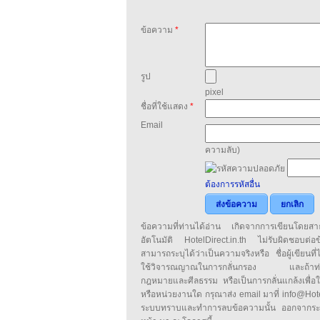
ข้อความ
*
รูป
pixel
ชื่อที่ใช้แสดง
*
Email
ความลับ)
ต้องการรหัสอื่น
ส่งข้อความ
ยกเลิก
ข้อความที่ท่านได้อ่าน เกิดจากการเขียนโดย
อัตโนมัติ HotelDirect.in.th ไม่รับผิดชอบต่อ
สามารถระบุได้ว่าเป็นความจริงหรือ ชื่อผู้เขียนที่ได
ใช้วิจารณญาณในการกลั่นกรอง และถ้าท่านพ
กฎหมายและศีลธรรม หรือเป็นการกลั่นแกล้งเพื่อ
หรือหน่วยงานใด กรุณาส่ง email มาที่ info@HotelD
ระบบทราบและทำการลบข้อความนั้น ออกจากระ