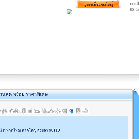
เราเป
68 ห้
่วนลด พร้อม ราคาพิเศษ
ะห์ ต.หาดใหญ่ หาดใหญ่ สงขลา 90110