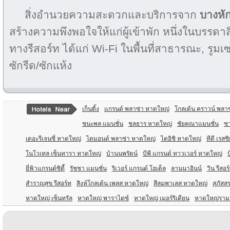
สิ่งอำนวยความสะดวกและบริการจาก
บางหัก
สร้างความพึงพอใจให้แก่ผู้เข้าพัก หนึ่งในบรร
ทางรีสอร์ท ได้แก่ Wi-Fi ในพื้นที่สาธารณะ, รูมเซ
ซักรีด/ซักแห้ง
เก็นติ้ง
แกรนด์ พลาซ่า หาดใหญ่
โกลเด้น คราวน์ พลาซ
ชนะพล แมนชั่น
ชลธาร หาดใหญ่
ชัยคณาแมนชั่น
ซา
เดอะรีเจนซี่ หาดใหญ่
ไดมอนด์ พลาซ่า หาดใหญ่
ไดอิชิ หาดใหญ่
ทีดี เรสซ
โนโวเทล เซ็นทารา หาดใหญ่
บ้านนพรัตน์
บีพี แกรนด์ ทาวเวอร์ หาดใหญ่
ยี่ฟ้าแกรนด์ซิตี้
รัชชา แมนชั่น
ริเวอร์ แกรนด์ โฮเต็ล
ลานนาอินน์
วิน รีสอร
สำราญสุข รีสอร์ท
สิงห์โกลเด้น เพลส หาดใหญ่
สีลมพาเลส หาดใหญ่
สุภัสส
หาดใหญ่ เซ็นทรัล
หาดใหญ่ พาราไดซ์
หาดใหญ่ เมอร์ริเดียน
หาดใหญ่ราม