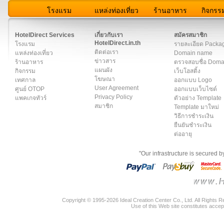
โรงแรม
แหล่งท่องเที่ยว
ร้านอาหาร
กิจกรร
สมาชิก
|
เกี่ยวกับเรา
|
ติดต่อเรา
|
แผนผัง
|
ข่าวสาร
|
User A
HotelDirect Services
เกี่ยวกับเรา
สมัครสมาชิก
HotelDirect.in.th
โรงแรม
รายละเอียด Packa
ติดต่อเรา
แหล่งท่องเที่ยว
Domain name
ข่าวสาร
ร้านอาหาร
ตรวจสอบชื่อ Dom
แผนผัง
กิจกรรม
เว็บโฮสติ้ง
โฆษณา
เทศกาล
ออกแบบ Logo
User Agreement
ศูนย์ OTOP
ออกแบบเว็บไซต์
Privacy Policy
แพคเกจทัวร์
ตัวอย่าง Template
สมาชิก
Template มาใหม่
วิธีการชำระเงิน
ยืนยันชำระเงิน
ต่ออายุ
"Our infrastructure is secured 
Copyright © 1995-2026 Ideal Creation Center Co., Ltd. All Rights 
Use of this Web site constitutes accep