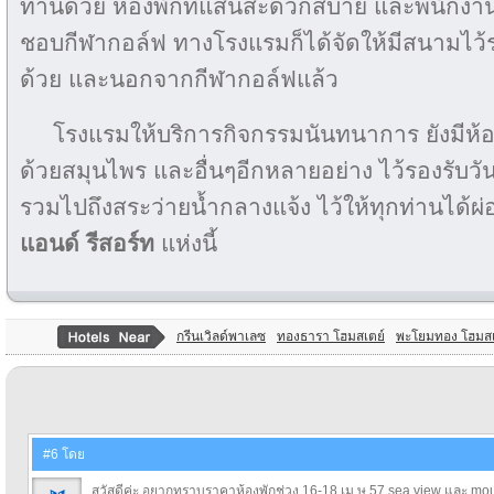
ท่านด้วย ห้องพักที่แสนสะดวกสบาย และพนักงานที่
ชอบกีฬากอล์ฟ ทางโรงแรมก็ได้จัดให้มีสนามไว้ร
ด้วย และนอกจากกีฬากอล์ฟแล้ว
โรงแรมให้บริการกิจกรรมนันทนาการ ยังมีห้อ
ด้วยสมุนไพร และอื่นๆอีกหลายอย่าง ไว้รองรับวั
รวมไปถึงสระว่ายน้ำกลางแจ้ง ไว้ให้ทุกท่านได้ผ
แอนด์ รีสอร์ท
แห่งนี้
กรีนเวิลด์พาเลซ
ทองธารา โฮมสเตย์
พะโยมทอง โฮมสเ
#6 โดย
สวัสดีค่ะ อยากทราบราคาห้องพักช่วง 16-18 เม.ษ 57 sea view และ mout