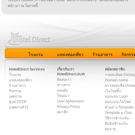
ระบบทราบและทำการลบข้อความนั้น ออกจากระบบต่อไป ขอขอบพระคุณล่วง
หน้า มา ณ โอกาสนี้
โรงแรม
แหล่งท่องเที่ยว
ร้านอาหาร
กิจกรร
สมาชิก
|
เกี่ยวกับเรา
|
ติดต่อเรา
|
แผนผัง
|
ข่าวสาร
|
User A
HotelDirect Services
เกี่ยวกับเรา
สมัครสมาชิก
HotelDirect.in.th
โรงแรม
รายละเอียด Packa
ติดต่อเรา
แหล่งท่องเที่ยว
Domain name
ข่าวสาร
ร้านอาหาร
ตรวจสอบชื่อ Dom
แผนผัง
กิจกรรม
เว็บโฮสติ้ง
โฆษณา
เทศกาล
ออกแบบ Logo
User Agreement
ศูนย์ OTOP
ออกแบบเว็บไซต์
Privacy Policy
แพคเกจทัวร์
ตัวอย่าง Template
สมาชิก
Template มาใหม่
วิธีการชำระเงิน
ยืนยันชำระเงิน
ต่ออายุ