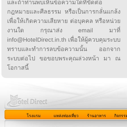
และถ้าท่านพบเห็นข้อความใดที่ขัดต่อ
กฎหมายและศีลธรรม หรือเป็นการกลั่นแกล้ง
เพื่อให้เกิดความเสียหาย ต่อบุคคล หรือหน่วย
งานใด กรุณาส่ง email มาที่
info@HotelDirect.in.th เพื่อให้ผู้ควบคุมระบบ
ทราบและทำการลบข้อความนั้น ออกจาก
ระบบต่อไป ขอขอบพระคุณล่วงหน้า มา ณ
โอกาสนี้
โรงแรม
แหล่งท่องเที่ยว
ร้านอาหาร
กิจกรร
สมาชิก
|
เกี่ยวกับเรา
|
ติดต่อเรา
|
แผนผัง
|
ข่าวสาร
|
User A