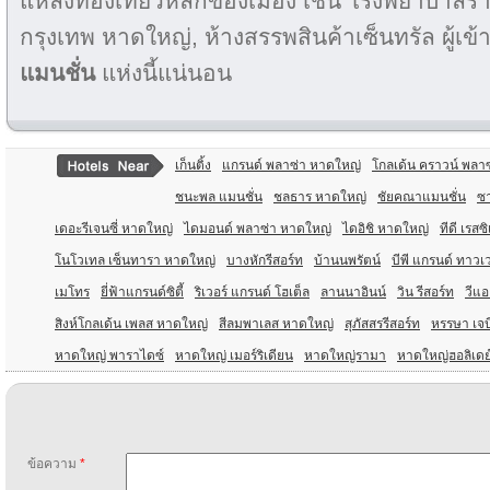
แหล่งท่องเที่ยวหลักของเมือง เช่น โรงพยาบาลร
กรุงเทพ หาดใหญ่, ห้างสรรพสินค้าเซ็นทรัล ผู้เข้
แมนชั่น
แห่งนี้แน่นอน
เก็นติ้ง
แกรนด์ พลาซ่า หาดใหญ่
โกลเด้น คราวน์ พลาซ
ชนะพล แมนชั่น
ชลธาร หาดใหญ่
ชัยคณาแมนชั่น
ซา
เดอะรีเจนซี่ หาดใหญ่
ไดมอนด์ พลาซ่า หาดใหญ่
ไดอิชิ หาดใหญ่
ทีดี เรสซ
โนโวเทล เซ็นทารา หาดใหญ่
บางหักรีสอร์ท
บ้านนพรัตน์
บีพี แกรนด์ ทาวเ
เมโทร
ยี่ฟ้าแกรนด์ซิตี้
ริเวอร์ แกรนด์ โฮเต็ล
ลานนาอินน์
วิน รีสอร์ท
วีแ
สิงห์โกลเด้น เพลส หาดใหญ่
สีลมพาเลส หาดใหญ่
สุภัสสรรีสอร์ท
หรรษา เจบ
หาดใหญ่ พาราไดซ์
หาดใหญ่ เมอร์ริเดียน
หาดใหญ่รามา
หาดใหญ่ฮอลิเดย
ข้อความ
*