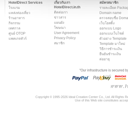
HotelDirect Services
เกี่ยวกับเรา
สมัครสมาชิก
HotelDirect.in.th
โรงแรม
รายละเอียด Packa
ติดต่อเรา
แหล่งท่องเที่ยว
Domain name
ข่าวสาร
ร้านอาหาร
ตรวจสอบชื่อ Dom
แผนผัง
กิจกรรม
เว็บโฮสติ้ง
โฆษณา
เทศกาล
ออกแบบ Logo
User Agreement
ศูนย์ OTOP
ออกแบบเว็บไซต์
Privacy Policy
แพคเกจทัวร์
ตัวอย่าง Template
สมาชิก
Template มาใหม่
วิธีการชำระเงิน
ยืนยันชำระเงิน
ต่ออายุ
"Our infrastructure is secured 
Copyright © 1995-2026 Ideal Creation Center Co., Ltd. All Rights 
Use of this Web site constitutes accep