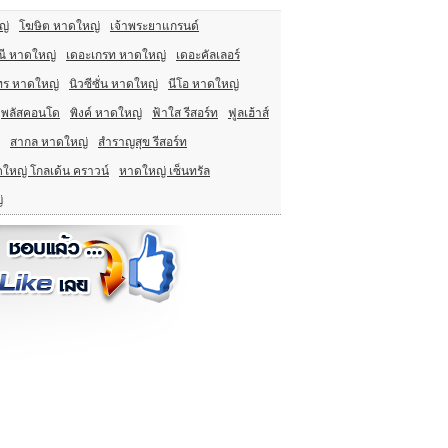
ญ่
โฆษิต หาดใหญ่
เจ้าพระยาแกรนด์
ณี หาดใหญ่
เดอะเกรท หาดใหญ่
เดอะคัลเลอร์
ทร หาดใหญ่
นิวซีซั่น หาดใหญ่
นีโอ หาดใหญ่
พลัสคอนโด
พิงค์ หาดใหญ่
ฟ้าใส รีสอร์ท
ฟูลเฮ้าส์
สากล หาดใหญ่
สำราญสุข รีสอร์ท
ใหญ่ โกลเด้น คราวน์
หาดใหญ่ เซ็นทรัล
่