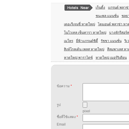
เก็นติ้ง
แกรนด์ พลาซ่
ชนะพล แมนชั่น
ชลธ
เดอะรีเจนซี่ หาดใหญ่
ไดมอนด์ พลาซ่า หา
โนโวเทล เซ็นทารา หาดใหญ่
บางหักรีสอร์
เมโทร
ยี่ฟ้าแกรนด์ซิตี้
รัชชา แมนชั่น
ริเ
สิงห์โกลเด้น เพลส หาดใหญ่
สีลมพาเลส หา
หาดใหญ่ พาราไดซ์
หาดใหญ่ เมอร์ริเดียน
ข้อความ
*
รูป
pixel
ชื่อที่ใช้แสดง
*
Email