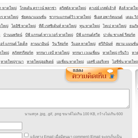
า หาดใหญ่
โกลเด้น คราวน์ พลาซ่า
คริสตัล หาดใหญ่
คาเธ่ย์ เกสต์เฮ้าส์
คิงส์ หาดให
าร หาดใหญ่
ชัยคณาแมนชั่น
ซากุระแกรนด์วิว หาดใหญ่
ซีเอส อพาร์ทเมนต์
เดอะ วิ
ดใหญ่
ไดอิชิ หาดใหญ่
ทีดี เรสซิเด้นท์ หาดใหญ่
ทูน หาดใหญ่
ไทเป หาดใหญ่
ธนภั
ท
บ้านนพรัตน์
บีพี แกรนด์ ทาวเวอร์ หาดใหญ่
บีพี แกรนด์สวีต
ปาล์ม ชาเลต์ รีสอร์ท
วอร์ แกรนด์ โฮเต็ล
ลานนาอินน์
วิน รีสอร์ท
วีแอล หาดใหญ่
ศรีภินันท์
สยาม แมนชั่น
ดใหญ่
สุภัสสรรีสอร์ท
หรรษา เจบี หาดใหญ่
หรรษา เวเนเชี่ยน
หาดใหญ่ กรีนวิว
หาด
หาดใหญ่รามา
หาดใหญ่ฮอลิเดย์
เอเชี่ยน หาดใหญ่
เอสซี เฮอรีเทจ
ไฮซีซั่น หาดใหญ
นามสกุล .jpg, .gif, .png ขนาด์ไม่เกิน 100 KB, กว้างไม่เกิน 600
แจ้งทาง Email เมื่อมีคนมา comment (Email จะถูกเก็บเป็น