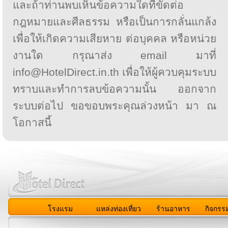
และถ้าท่านพบเห็นข้อความใดที่ขัดต่อ
กฎหมายและศีลธรรม หรือเป็นการกลั่นแกล้ง
เพื่อให้เกิดความเสียหาย ต่อบุคคล หรือหน่วย
งานใด กรุณาส่ง email มาที่
info@HotelDirect.in.th เพื่อให้ผู้ควบคุมระบบ
ทราบและทำการลบข้อความนั้น ออกจาก
ระบบต่อไป ขอขอบพระคุณล่วงหน้า มา ณ
โอกาสนี้
โรงแรม
แหล่งท่องเที่ยว
ร้านอาหาร
กิจกรร
สมาชิก
|
เกี่ยวกับเรา
|
ติดต่อเรา
|
แผนผัง
|
ข่าวสาร
|
User A