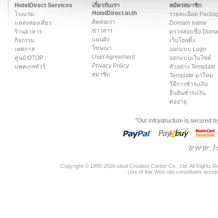
HotelDirect Services
เกี่ยวกับเรา
สมัครสมาชิก
HotelDirect.in.th
โรงแรม
รายละเอียด Packa
ติดต่อเรา
แหล่งท่องเที่ยว
Domain name
ข่าวสาร
ร้านอาหาร
ตรวจสอบชื่อ Dom
แผนผัง
กิจกรรม
เว็บโฮสติ้ง
โฆษณา
เทศกาล
ออกแบบ Logo
User Agreement
ศูนย์ OTOP
ออกแบบเว็บไซต์
Privacy Policy
แพคเกจทัวร์
ตัวอย่าง Template
สมาชิก
Template มาใหม่
วิธีการชำระเงิน
ยืนยันชำระเงิน
ต่ออายุ
"Our infrastructure is secured 
Copyright © 1995-2026 Ideal Creation Center Co., Ltd. All Rights 
Use of this Web site constitutes accep