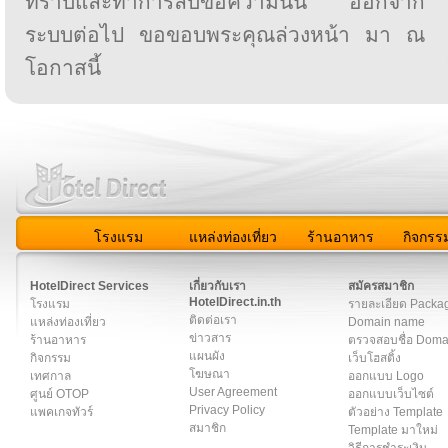
ทราบและทำการลบข้อความนั้น ออกจาก
ระบบต่อไป ขอขอบพระคุณล่วงหน้า มา ณ
โอกาสนี้
โรงแรม
แหล่งท่องเที่ยว
ร้านอาหาร
กิจกรร
สมาชิก
|
เกี่ยวกับเรา
|
ติดต่อเรา
|
แผนผัง
|
ข่าวสาร
|
User A
HotelDirect Services
เกี่ยวกับเรา
สมัครสมาชิก
HotelDirect.in.th
โรงแรม
รายละเอียด Packa
ติดต่อเรา
แหล่งท่องเที่ยว
Domain name
ข่าวสาร
ร้านอาหาร
ตรวจสอบชื่อ Dom
แผนผัง
กิจกรรม
เว็บโฮสติ้ง
โฆษณา
เทศกาล
ออกแบบ Logo
User Agreement
ศูนย์ OTOP
ออกแบบเว็บไซต์
Privacy Policy
แพคเกจทัวร์
ตัวอย่าง Template
สมาชิก
Template มาใหม่
วิธีการชำระเงิน