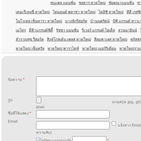
ชนะพล แมนชั่น
ชลธาร หาดใหญ่
ชัยคณาแมนชั่น
ซา
เดอะรีเจนซี่ หาดใหญ่
ไดมอนด์ พลาซ่า หาดใหญ่
ไดอิชิ หาดใหญ่
ทีดี เรสซ
โนโวเทล เซ็นทารา หาดใหญ่
บางหักรีสอร์ท
บ้านนพรัตน์
บีพี แกรนด์ ทาวเ
เมโทร
ยี่ฟ้าแกรนด์ซิตี้
รัชชา แมนชั่น
ริเวอร์ แกรนด์ โฮเต็ล
ลานนาอินน์
สำราญสุข รีสอร์ท
สิงห์โกลเด้น เพลส หาดใหญ่
สีลมพาเลส หาดใหญ่
สุภัสส
หาดใหญ่ เซ็นทรัล
หาดใหญ่ พาราไดซ์
หาดใหญ่ เมอร์ริเดียน
หาดใหญ่ราม
ข้อความ
*
รูป
นามสกุล .jpg, .gif
pixel
ชื่อที่ใช้แสดง
*
Email
แจ้งทาง Email
ความลับ)
*