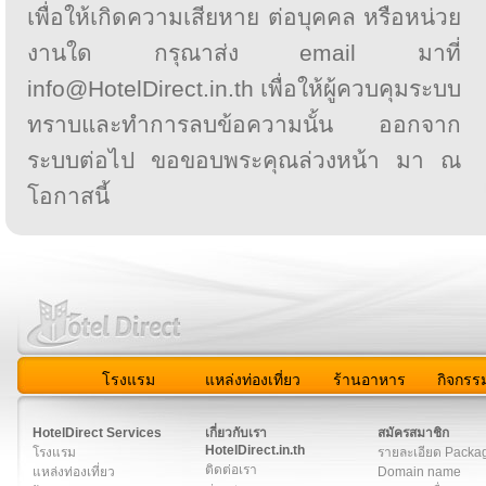
เพื่อให้เกิดความเสียหาย ต่อบุคคล หรือหน่วย
งานใด กรุณาส่ง email มาที่
info@HotelDirect.in.th เพื่อให้ผู้ควบคุมระบบ
ทราบและทำการลบข้อความนั้น ออกจาก
ระบบต่อไป ขอขอบพระคุณล่วงหน้า มา ณ
โอกาสนี้
โรงแรม
แหล่งท่องเที่ยว
ร้านอาหาร
กิจกรร
สมาชิก
|
เกี่ยวกับเรา
|
ติดต่อเรา
|
แผนผัง
|
ข่าวสาร
|
User A
HotelDirect Services
เกี่ยวกับเรา
สมัครสมาชิก
HotelDirect.in.th
โรงแรม
รายละเอียด Packa
ติดต่อเรา
แหล่งท่องเที่ยว
Domain name