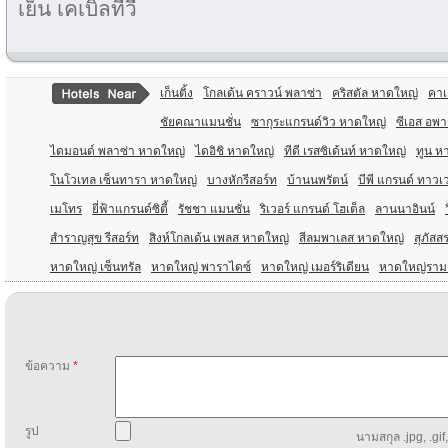
เย็น เคเบิ้ลทีวี
เก็นติ้ง
โกลเด้น คราวน์ พลาซ่า
คริสตัล หาดใหญ่
คาเธ
ชัยคณาแมนชั่น
ซากุระแกรนด์วิว หาดใหญ่
ซีเอส อพา
ไดมอนด์ พลาซ่า หาดใหญ่
ไดอิชิ หาดใหญ่
ทีดี เรสซิเด้นท์ หาดใหญ่
ทูน ห
โนโวเทล เซ็นทารา หาดใหญ่
บางหักรีสอร์ท
บ้านนพรัตน์
บีพี แกรนด์ ทาวเ
เมโทร
ยี่ฟ้าแกรนด์ซิตี้
รัชชา แมนชั่น
ริเวอร์ แกรนด์ โฮเต็ล
ลานนาอินน์
สำราญสุข รีสอร์ท
สิงห์โกลเด้น เพลส หาดใหญ่
สีลมพาเลส หาดใหญ่
สุภัสส
หาดใหญ่ เซ็นทรัล
หาดใหญ่ พาราไดซ์
หาดใหญ่ เมอร์ริเดียน
หาดใหญ่ราม
ข้อความ
*
รูป
นามสกุล .jpg, .gif