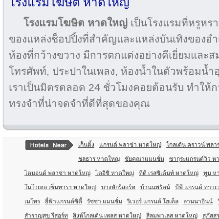
โรงแรมโฆษิต หาดใหญ่
โรงแรมโฆษิต หาดใหญ่
เป็นโรงแรมที่หรูหราที
ของแหล่งช็อปปิ้งที่สำคัญและแหล่งบันเทิงของอ
ห้องที่กว้างขวาง มีการตกแต่งอย่างดีเยี่ยมและสมบูร
โทรศัพท์, ประปาในเพลง, ห้องน้ำในตัวพร้อมน้ำ
เราเป็นมิตรตลอด 24 ชั่วโมงคอยต้อนรับ ทำให้การ
ทรงจำที่น่าจดจำที่ดีที่สุดของคุณ
เก็นติ้ง
แกรนด์ พลาซ่า หาดใหญ่
โกลเด้น คราวน์ พลาซ
ชลธาร หาดใหญ่
ชัยคณาแมนชั่น
ซากุระแกรนด์วิว ห
ไดมอนด์ พลาซ่า หาดใหญ่
ไดอิชิ หาดใหญ่
ทีดี เรสซิเด้นท์ หาดใหญ่
ทูน ห
โนโวเทล เซ็นทารา หาดใหญ่
บางหักรีสอร์ท
บ้านนพรัตน์
บีพี แกรนด์ ทาวเ
เมโทร
ยี่ฟ้าแกรนด์ซิตี้
รัชชา แมนชั่น
ริเวอร์ แกรนด์ โฮเต็ล
ลานนาอินน์
สำราญสุข รีสอร์ท
สิงห์โกลเด้น เพลส หาดใหญ่
สีลมพาเลส หาดใหญ่
สุภัสส