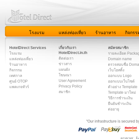
โรงแรม
แหล่งท่องเที่ยว
ร้านอาหาร
กิจกรร
สมาชิก
|
เกี่ยวกับเรา
|
ติดต่อเรา
|
แผนผัง
|
ข่าวสาร
|
User A
HotelDirect Services
เกี่ยวกับเรา
สมัครสมาชิก
HotelDirect.in.th
โรงแรม
รายละเอียด Packa
ติดต่อเรา
แหล่งท่องเที่ยว
Domain name
ข่าวสาร
ร้านอาหาร
ตรวจสอบชื่อ Dom
แผนผัง
กิจกรรม
เว็บโฮสติ้ง
โฆษณา
เทศกาล
ออกแบบ Logo
User Agreement
ศูนย์ OTOP
ออกแบบเว็บไซต์
Privacy Policy
แพคเกจทัวร์
ตัวอย่าง Template
สมาชิก
Template มาใหม่
วิธีการชำระเงิน
ยืนยันชำระเงิน
ต่ออายุ
"Our infrastructure is secured 