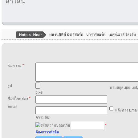
ลำโลน
เซเรนดิพิตี้ บีช รีสอร์ท
บารารีสอร์ท
เบสท์เฮาส์ รีสอร์ท
ข้อความ
*
รูป
นามสกุล .jpg, .gif
pixel
ชื่อที่ใช้แสดง
*
Email
แจ้งทาง Email
ความลับ)
*
ต้องการรหัสอื่น