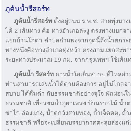
ภูต้นน้ำรีสอร์ท
ภูต้นน้ำรีสอร์ท
ตั้งอยู่ถนน ร.พ.ช. สายทุ่งน
ได้ 2 เส้นทาง คือ ทางอำเภอละงู ตรงทางแยกจา
แยกบ้านโกตา ตำบลกำแพงจากจุดนี้ถึงน้ำตกระ
ทางหนึ่งคือทางอำเภอทุ่งหว้า ตรงสามแยกสะพา
ระยะทางประมาณ 19 กม. จากกรุงเทพฯ ใช้เส้
ภูต้นน้ำ รีสอร์ท
ธารน้ำใสเย็นสบาย ที่ไหลผ่า
ท่านสามารถเล่นน้ำได้ตามต้องการ อยู่ไม่ไกลจาก
สบาย ได้ดื่มด่ำ กับธรรมชาติอย่างจุใจ พักผ่อนใ
ธรรมชาติ เที่ยวชมถ้ำภูผาเพรช บ้านรากไม้ น้ำ
ซาไก ล่องแก่ง, น้ำตกวังสายทอง, ถ้ำเจ็ดคต, ถ้ำ
ธรรมชาติ หรือจะเปลี่ยนบรรยากาศตะลุยล่องแก่