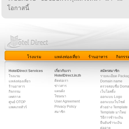
โอกาสนี้
โรงแรม
แหล่งท่องเที่ยว
ร้านอาหาร
กิจกรร
สมาชิก
|
เกี่ยวกับเรา
|
ติดต่อเรา
|
แผนผัง
|
ข่าวสาร
|
User A
HotelDirect Services
เกี่ยวกับเรา
สมัครสมาชิก
HotelDirect.in.th
โรงแรม
รายละเอียด Packa
ติดต่อเรา
แหล่งท่องเที่ยว
Domain name
ข่าวสาร
ร้านอาหาร
ตรวจสอบชื่อ Dom
แผนผัง
กิจกรรม
เว็บโฮสติ้ง
โฆษณา
เทศกาล
ออกแบบ Logo
User Agreement
ศูนย์ OTOP
ออกแบบเว็บไซต์
Privacy Policy
แพคเกจทัวร์
ตัวอย่าง Template
สมาชิก
Template มาใหม่
วิธีการชำระเงิน
ยืนยันชำระเงิน
ต่ออายุ