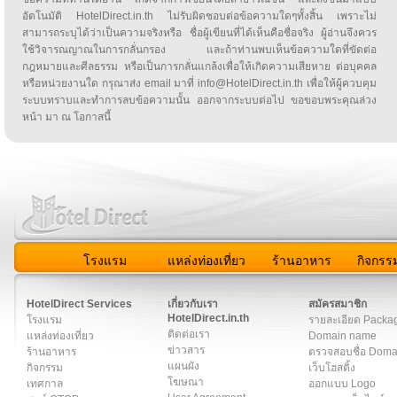
อัตโนมัติ HotelDirect.in.th ไม่รับผิดชอบต่อข้อความใดๆทั้งสิ้น เพราะไม่
สามารถระบุได้ว่าเป็นความจริงหรือ ชื่อผู้เขียนที่ได้เห็นคือชื่อจริง ผู้อ่านจึงควร
ใช้วิจารณญาณในการกลั่นกรอง และถ้าท่านพบเห็นข้อความใดที่ขัดต่อ
กฎหมายและศีลธรรม หรือเป็นการกลั่นแกล้งเพื่อให้เกิดความเสียหาย ต่อบุคคล
หรือหน่วยงานใด กรุณาส่ง email มาที่ info@HotelDirect.in.th เพื่อให้ผู้ควบคุม
ระบบทราบและทำการลบข้อความนั้น ออกจากระบบต่อไป ขอขอบพระคุณล่วง
หน้า มา ณ โอกาสนี้
โรงแรม
แหล่งท่องเที่ยว
ร้านอาหาร
กิจกรร
สมาชิก
|
เกี่ยวกับเรา
|
ติดต่อเรา
|
แผนผัง
|
ข่าวสาร
|
User A
HotelDirect Services
เกี่ยวกับเรา
สมัครสมาชิก
HotelDirect.in.th
โรงแรม
รายละเอียด Packa
ติดต่อเรา
แหล่งท่องเที่ยว
Domain name
ข่าวสาร
ร้านอาหาร
ตรวจสอบชื่อ Dom
แผนผัง
กิจกรรม
เว็บโฮสติ้ง
โฆษณา
เทศกาล
ออกแบบ Logo