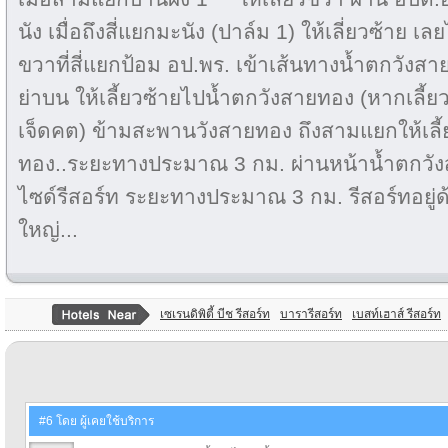
นัง เมื่อถึงสี่แยกมะนัง (ปาล์ม 1) ให้เลี่ยวซ้าย 
ขวาที่สี่แยกป้อม อป.พร. เข้าเส้นทางน้ำตกวังสา
ย่าบน ให้เลี้ยวซ้ายไปน้ำตกวังสายทอง (หากเลี้ย
เจ็ดคต) ข้ามสะพานวังสายทอง ถึงสามแยกให้เลี
ทอง..ระยะทางประมาณ 3 กม. ผ่านหน้าน้ำตกวังส
ไซด์รีสอร์ท ระยะทางประมาณ 3 กม. รีสอร์ทอยู่
ใหญ่...
เซเรนดิพิตี้ บีช รีสอร์ท
บารารีสอร์ท
เบสท์เฮาส์ รีสอร์ท
#6 โดย ผู้เคยใช้บริการ