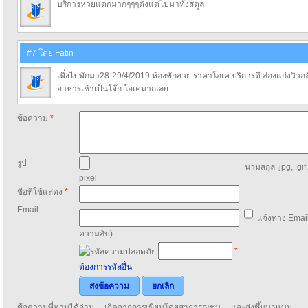
บริการห่วยแตกมากๆๆๆตั้งแต่ไปมาทั้งสตูล
#7 โดย Fatin
เพิ่งไปพักมา28-29/4/2019 ห้องพักสวย ราคาโอเค บริการดี ล่องแก่งวิวอ
อาหารเช้าเป็นโจ๊ก โอเคมากเลย
ข้อความ
*
รูป
นามสกุล .jpg, .gif
pixel
ชื่อที่ใช้แสดง
*
Email
แจ้งทาง Email
ความลับ)
*
ต้องการรหัสอื่น
ส่งข้อความ
ยกเลิก
ข้อความที่ท่านได้อ่าน เกิดจากการเขียนโดยสาธารณชน และส่งขึ้นมาแบบ