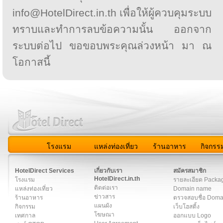
info@HotelDirect.in.th เพื่อให้ผู้ควบคุมระบบ
ทราบและทำการลบข้อความนั้น ออกจาก
ระบบต่อไป ขอขอบพระคุณล่วงหน้า มา ณ
โอกาสนี้
โรงแรม
แหล่งท่องเที่ยว
ร้านอาหาร
กิจกรร
สมาชิก
|
เกี่ยวกับเรา
|
ติดต่อเรา
|
แผนผัง
|
ข่าวสาร
|
User A
HotelDirect Services
เกี่ยวกับเรา
สมัครสมาชิก
HotelDirect.in.th
โรงแรม
รายละเอียด Packa
ติดต่อเรา
แหล่งท่องเที่ยว
Domain name
ข่าวสาร
ร้านอาหาร
ตรวจสอบชื่อ Dom
แผนผัง
กิจกรรม
เว็บโฮสติ้ง
โฆษณา
เทศกาล
ออกแบบ Logo