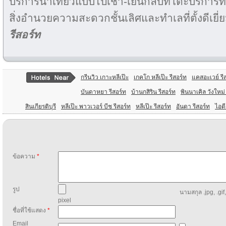
บริการนำเที่ยวแบบไปเช้า-เย็นกลับที่โต๊ะบริการทั
สิ่งอำนวยความสะดวกชั้นเลิศและทำเลที่ตั้งดีเยี
รีสอร์ท
กรีนวิว เกาะหลีเป๊ะ
เกคโก หลีเป๊ะ รีสอร์ท
แคสอะเวย์ รี
บันดาหยา รีสอร์ท
บ้านกสิริน รีสอร์ท
พินนาเคิล วังใหม่
สินเกียรติบุรี
หลีเป๊ะ พาวเวอร์ บีช รีสอร์ท
หลีเป๊ะ รีสอร์ท
อันดา รีสอร์ท
ไอดี
ข้อความ
*
รูป
นามสกุล .jpg, .gif
pixel
ชื่อที่ใช้แสดง
*
Email