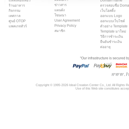
แหล่งท่องเที่ยว
Domain name
ข่าวสาร
ร้านอาหาร
ตรวจสอบชื่อ Dom
แผนผัง
กิจกรรม
เว็บโฮสติ้ง
โฆษณา
เทศกาล
ออกแบบ Logo
User Agreement
ศูนย์ OTOP
ออกแบบเว็บไซต์
Privacy Policy
แพคเกจทัวร์
ตัวอย่าง Template
สมาชิก
Template มาใหม่
วิธีการชำระเงิน
ยืนยันชำระเงิน
ต่ออายุ
"Our infrastructure is secured 
Copyright © 1995-2026 Ideal Creation Center Co., Ltd. All Rights 
Use of this Web site constitutes accep