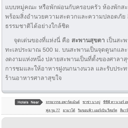
แบบหมู่คณะ หรือพักผ่อนกับครอบครัว ห้องพักส
พร้อมสิ่งอำนวยความสะดวกและความปลอดภัย อีกท
ธรรมชาติได้อย่างใกล้ชิด
จุดเด่นของที่แห่งนี่ คือ
สะพานสุขตา
เป็นสะพ
ทะเลประมาณ 500 ม. บนสะพานเป็นจุดดูนกและจ
งดงามแห่งหนึ่ง ปลายสะพานเป็นที่ตั้งของศาลา
การชมและให้อาหารฝูงนกนางนวล และรับประทา
ร้านอาหารศาลาสุขใจ
จรรยวรรธ อพาร์ตเม้นต์
ซาซ่า บางปู
ซีซีพี ทาวเวอร์ 
ฟูล รูม 77
ยามาโต้
ริมขอบฟ้า เออร์เบิน รีสอร์ท
ลีมาร