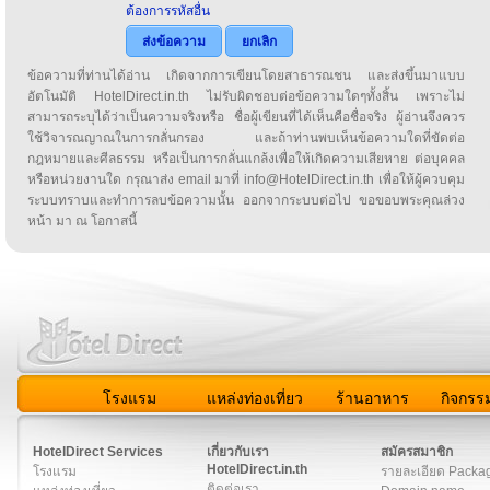
ต้องการรหัสอื่น
ส่งข้อความ
ยกเลิก
ข้อความที่ท่านได้อ่าน เกิดจากการเขียนโดยสาธารณชน และส่งขึ้นมาแบบ
อัตโนมัติ HotelDirect.in.th ไม่รับผิดชอบต่อข้อความใดๆทั้งสิ้น เพราะไม่
สามารถระบุได้ว่าเป็นความจริงหรือ ชื่อผู้เขียนที่ได้เห็นคือชื่อจริง ผู้อ่านจึงควร
ใช้วิจารณญาณในการกลั่นกรอง และถ้าท่านพบเห็นข้อความใดที่ขัดต่อ
กฎหมายและศีลธรรม หรือเป็นการกลั่นแกล้งเพื่อให้เกิดความเสียหาย ต่อบุคคล
หรือหน่วยงานใด กรุณาส่ง email มาที่ info@HotelDirect.in.th เพื่อให้ผู้ควบคุม
ระบบทราบและทำการลบข้อความนั้น ออกจากระบบต่อไป ขอขอบพระคุณล่วง
หน้า มา ณ โอกาสนี้
โรงแรม
แหล่งท่องเที่ยว
ร้านอาหาร
กิจกรร
สมาชิก
|
เกี่ยวกับเรา
|
ติดต่อเรา
|
แผนผัง
|
ข่าวสาร
|
User A
HotelDirect Services
เกี่ยวกับเรา
สมัครสมาชิก
HotelDirect.in.th
โรงแรม
รายละเอียด Packa
ติดต่อเรา