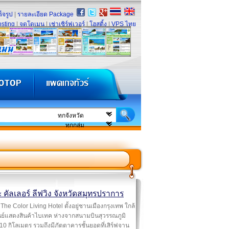
็จรูป
|
รายละเอียด Package
sting
|
จดโดเมน
|
เช่าเซิร์ฟเวอร์
|
โฮสติ้ง
|
VPS ไทย
 คัลเลอร์ ลีฟวิง จังหวัดสมุทรปราการ
The Color Living Hotel ตั้งอยู่ชานเมืองกรุงเทพ ใกล้
นย์แสดงสินค้าไบเทค ห่างจากสนามบินสุวรรณภูมิ
 10 กิโลเมตร รวมถึงมีภัตตาคารชั้นยอดที่เสิร์ฟจาน