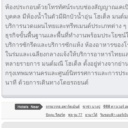
ห้องประกอบด้วยโทรทัศน์ระบบช่องสัญญาณเคเบิล 
บุคคล มีห้องน้ำในตัวมีฝักบัวน้ำอุ่น โฮเต็ล มนต์
บริการนวดแผนไทยและทรีทเมนต์ประเภทต่าง ๆ โร
ธุรกิจขั้นพื้นฐานและพื้นที่ทำงานพร้อมประโยชน์ใ
บริการซักรีดและบริการซักแห้ง ห้องอาหารของ
ในร่มและเฉลียงกลางแจ้งให้บริการอาหารไท
หลายรายการ มนต์มณี โฮเต็ล ตั้งอยู่ห่างจากย่
กรุงเทพมหานครและศูนย์นิทรรศการและการปร
นาที ด้วยการเดินทางโดยรถยนต์
จรรยวรรธ อพาร์ตเม้นต์
ซาซ่า บางปู
ซีซีพี ทาวเวอร์ 
ปัญจะ รีสอร์ท
ฟูล รูม 77
ยามาโต้
ริมขอบฟ้า เออร์เบิน