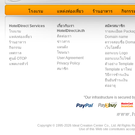
โรงแรม
แหล่งท่องเที่ยว
ร้านอาหาร
กิจกรร
สมาชิก
|
เกี่ยวกับเรา
|
ติดต่อเรา
|
แผนผัง
|
ข่าวสาร
|
User A
HotelDirect Services
เกี่ยวกับเรา
สมัครสมาชิก
HotelDirect.in.th
โรงแรม
รายละเอียด Packa
ติดต่อเรา
แหล่งท่องเที่ยว
Domain name
ข่าวสาร
ร้านอาหาร
ตรวจสอบชื่อ Dom
แผนผัง
กิจกรรม
เว็บโฮสติ้ง
โฆษณา
เทศกาล
ออกแบบ Logo
User Agreement
ศูนย์ OTOP
ออกแบบเว็บไซต์
Privacy Policy
แพคเกจทัวร์
ตัวอย่าง Template
สมาชิก
Template มาใหม่
วิธีการชำระเงิน
ยืนยันชำระเงิน
ต่ออายุ
"Our infrastructure is secured 
Copyright © 1995-2026 Ideal Creation Center Co., Ltd. All Rights 
Use of this Web site constitutes accep