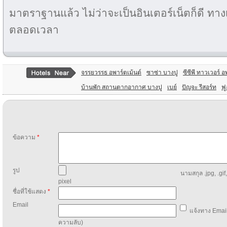
มาตราฐานแล้ว ไม่ว่าจะเป็นอินเตอร์เน็ตก็ดี ทาง
ตลอดเวลา
จรรยวรรธ อพาร์ตเม้นต์
ซาซ่า บางปู
ซีซีพี ทาวเวอร์ 
บ้านพัก สถานตากอากาศ บางปู
เบย์
ปัญจะ รีสอร์ท
ฟู
ข้อความ
*
รูป
นามสกุล .jpg, .gif
pixel
ชื่อที่ใช้แสดง
*
Email
แจ้งทาง Email
ความลับ)