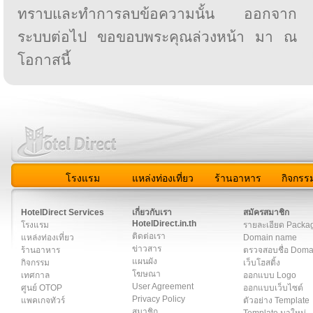
ทราบและทำการลบข้อความนั้น ออกจาก
ระบบต่อไป ขอขอบพระคุณล่วงหน้า มา ณ
โอกาสนี้
โรงแรม
แหล่งท่องเที่ยว
ร้านอาหาร
กิจกรร
สมาชิก
|
เกี่ยวกับเรา
|
ติดต่อเรา
|
แผนผัง
|
ข่าวสาร
|
User A
HotelDirect Services
เกี่ยวกับเรา
สมัครสมาชิก
HotelDirect.in.th
โรงแรม
รายละเอียด Packa
ติดต่อเรา
แหล่งท่องเที่ยว
Domain name
ข่าวสาร
ร้านอาหาร
ตรวจสอบชื่อ Dom
แผนผัง
กิจกรรม
เว็บโฮสติ้ง
โฆษณา
เทศกาล
ออกแบบ Logo
User Agreement
ศูนย์ OTOP
ออกแบบเว็บไซต์
Privacy Policy
แพคเกจทัวร์
ตัวอย่าง Template
สมาชิก
Template มาใหม่