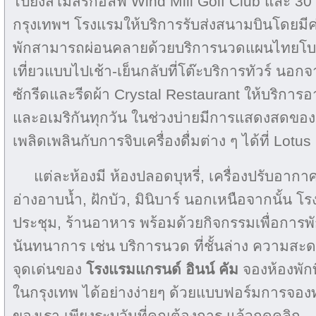
ไปยังสโมสรกอล์ฟ Wind Mill Golf Club และ 30 
กรุงเทพฯ โรงแรมให้บริการรับส่งสนามบินโดยมีค่าธ
พักสามารถผ่อนคลายด้วยบริการนวดแผนไทยโบร
เที่ยวแบบไปเช้า-เย็นกลับที่โต๊ะบริการทัวร์ นอกจ
ซักรีดและรีดผ้า Crystal Restaurant ให้บริกา
และอเมริกันทุกวัน ในช่วงบ่ายมีการแสดงสดข
เพลิดเพลินกับการจิบเครื่องดื่มต่าง ๆ ได้ที่ Lot
แต่ละห้องมี ห้องปลอดบุหรี่, เครื่องปรับอากาศ
อ่างอาบน้ำ, ฝักบัว, มินิบาร์ นอกเหนือจากนั้น โ
ประชุม, ร้านอาหาร พร้อมด้วยกิจกรรมเพื่อการ
นันทนาการ เช่น บริการนวด ที่ชั้นล่าง ความ
จุดเด่นของ
โรงแรมแกรนด์ อินน์ คัม
จองห้องพักท
ในกรุงเทพ ได้อย่างง่ายๆ ด้วยแบบฟอร์มการจองทา
ของเรา เพียงระบุวันที่คุณต้องการ แล้วกดคลิก