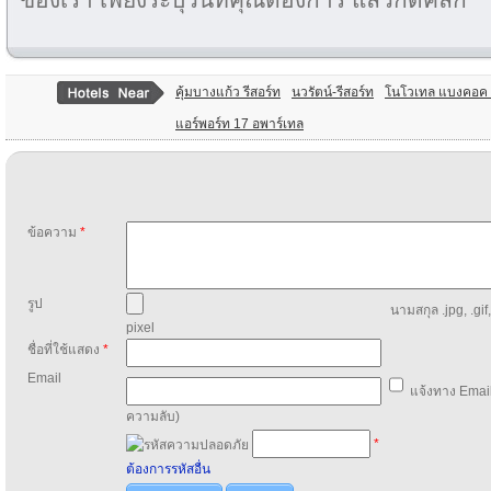
คุ้มบางแก้ว รีสอร์ท
นวรัตน์-รีสอร์ท
โนโวเทล แบงคอค ส
แอร์พอร์ท 17 อพาร์เทล
ข้อความ
*
รูป
นามสกุล .jpg, .gif
pixel
ชื่อที่ใช้แสดง
*
Email
แจ้งทาง Email
ความลับ)
*
ต้องการรหัสอื่น