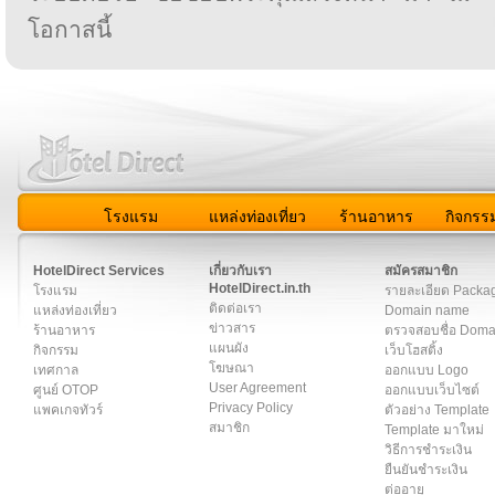
โอกาสนี้
โรงแรม
แหล่งท่องเที่ยว
ร้านอาหาร
กิจกรร
สมาชิก
|
เกี่ยวกับเรา
|
ติดต่อเรา
|
แผนผัง
|
ข่าวสาร
|
User A
HotelDirect Services
เกี่ยวกับเรา
สมัครสมาชิก
HotelDirect.in.th
โรงแรม
รายละเอียด Packa
ติดต่อเรา
แหล่งท่องเที่ยว
Domain name
ข่าวสาร
ร้านอาหาร
ตรวจสอบชื่อ Dom
แผนผัง
กิจกรรม
เว็บโฮสติ้ง
โฆษณา
เทศกาล
ออกแบบ Logo
User Agreement
ศูนย์ OTOP
ออกแบบเว็บไซต์
Privacy Policy
แพคเกจทัวร์
ตัวอย่าง Template
สมาชิก
Template มาใหม่
วิธีการชำระเงิน
ยืนยันชำระเงิน
ต่ออายุ