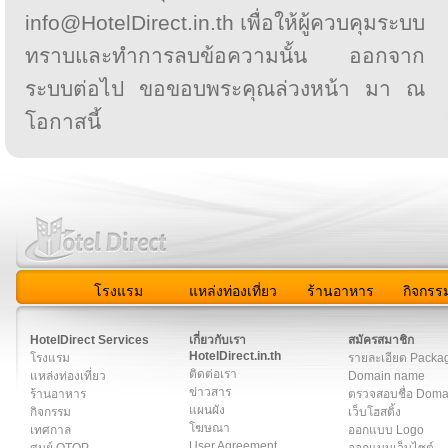
info@HotelDirect.in.th เพื่อให้ผู้ควบคุมระบบ
ทราบและทำการลบข้อความนั้น ออกจาก
ระบบต่อไป ขอขอบพระคุณล่วงหน้า มา ณ
โอกาสนี้
โรงแรม
แหล่งท่องเที่ยว
ร้านอาหาร
กิจกรร
สมาชิก
|
เกี่ยวกับเรา
|
ติดต่อเรา
|
แผนผัง
|
ข่าวสาร
|
User A
HotelDirect Services
เกี่ยวกับเรา
สมัครสมาชิก
HotelDirect.in.th
โรงแรม
รายละเอียด Packa
ติดต่อเรา
แหล่งท่องเที่ยว
Domain name
ข่าวสาร
ร้านอาหาร
ตรวจสอบชื่อ Dom
แผนผัง
กิจกรรม
เว็บโฮสติ้ง
โฆษณา
เทศกาล
ออกแบบ Logo
User Agreement
ศูนย์ OTOP
ออกแบบเว็บไซต์