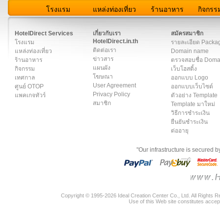
โรงแรม
แหล่งท่องเที่ยว
ร้านอาหาร
กิจกรร
สมาชิก
|
เกี่ยวกับเรา
|
ติดต่อเรา
|
แผนผัง
|
ข่าวสาร
|
User A
HotelDirect Services
เกี่ยวกับเรา
สมัครสมาชิก
HotelDirect.in.th
โรงแรม
รายละเอียด Packa
ติดต่อเรา
แหล่งท่องเที่ยว
Domain name
ข่าวสาร
ร้านอาหาร
ตรวจสอบชื่อ Dom
แผนผัง
กิจกรรม
เว็บโฮสติ้ง
โฆษณา
เทศกาล
ออกแบบ Logo
User Agreement
ศูนย์ OTOP
ออกแบบเว็บไซต์
Privacy Policy
แพคเกจทัวร์
ตัวอย่าง Template
สมาชิก
Template มาใหม่
วิธีการชำระเงิน
ยืนยันชำระเงิน
ต่ออายุ
"Our infrastructure is secured 
Copyright © 1995-2026 Ideal Creation Center Co., Ltd. All Rights 
Use of this Web site constitutes accep