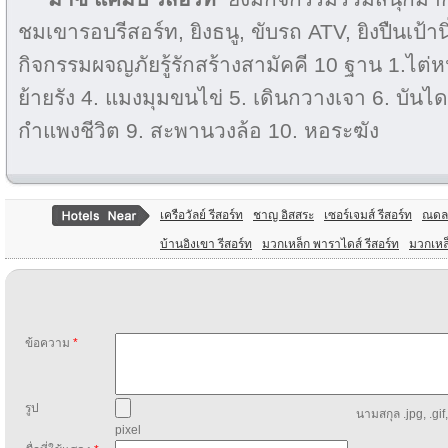
ชมเขารอบรีสอร์ท, ยิงธนู, ขับรถ ATV, ยิงปืนเป้า
กิจกรรมผจญภัยรู้รักสร้างสามัคคี 10 ฐาน 1.ไต่
ย้ายรัง 4. แมงมุมขนไข่ 5. เดินกวางเจา 6. บัน
กำแพงชีวิต 9. สะพานวงล้อ 10. หอระฆัง
เครือวัลย์ รีสอร์ท
ชาญ อิสสระ
เซอร์เจมส์ รีสอร์ท
ณดลส
บ้านอิงเขา รีสอร์ท
มวกเหล็ก พาราไดส์ รีสอร์ท
มวกเหล็
ข้อความ
*
รูป
นามสกุล .jpg, .gif
pixel