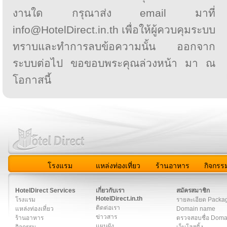
งานใด กรุณาส่ง email มาที่
info@HotelDirect.in.th เพื่อให้ผู้ควบคุมระบบ
ทราบและทำการลบข้อความนั้น ออกจาก
ระบบต่อไป ขอขอบพระคุณล่วงหน้า มา ณ
โอกาสนี้
โรงแรม
แหล่งท่องเที่ยว
ร้านอาหาร
กิจกรร
สมาชิก
|
เกี่ยวกับเรา
|
ติดต่อเรา
|
แผนผัง
|
ข่าวสาร
|
User A
HotelDirect Services
เกี่ยวกับเรา
สมัครสมาชิก
HotelDirect.in.th
โรงแรม
รายละเอียด Packa
ติดต่อเรา
แหล่งท่องเที่ยว
Domain name
ข่าวสาร
ร้านอาหาร
ตรวจสอบชื่อ Dom
แผนผัง
กิจกรรม
เว็บโฮสติ้ง