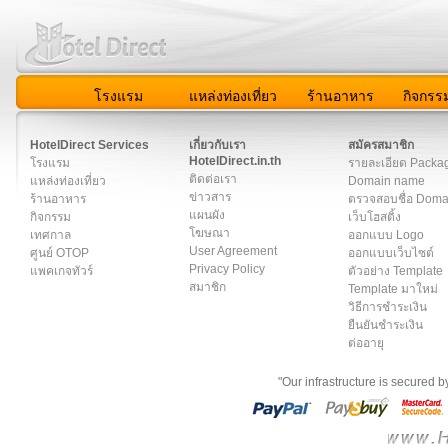
โรงแรม
แหล่งท่องเที่ยว
ร้านอาหาร
กิจกรร
สมาชิก
|
เกี่ยวกับเรา
|
ติดต่อเรา
|
แผนผัง
|
ข่าวสาร
|
User A
HotelDirect Services
เกี่ยวกับเรา
สมัครสมาชิก
HotelDirect.in.th
โรงแรม
รายละเอียด Packa
ติดต่อเรา
แหล่งท่องเที่ยว
Domain name
ข่าวสาร
ร้านอาหาร
ตรวจสอบชื่อ Dom
แผนผัง
กิจกรรม
เว็บโฮสติ้ง
โฆษณา
เทศกาล
ออกแบบ Logo
User Agreement
ศูนย์ OTOP
ออกแบบเว็บไซต์
Privacy Policy
แพคเกจทัวร์
ตัวอย่าง Template
สมาชิก
Template มาใหม่
วิธีการชำระเงิน
ยืนยันชำระเงิน
ต่ออายุ
"Our infrastructure is secured 