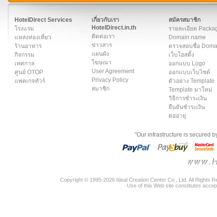
สมาชิก
|
เกี่ยวกับเรา
|
ติดต่อเรา
|
แผนผัง
|
ข่าวสาร
|
User A
HotelDirect Services
เกี่ยวกับเรา
สมัครสมาชิก
HotelDirect.in.th
โรงแรม
รายละเอียด Packa
ติดต่อเรา
แหล่งท่องเที่ยว
Domain name
ข่าวสาร
ร้านอาหาร
ตรวจสอบชื่อ Dom
แผนผัง
กิจกรรม
เว็บโฮสติ้ง
โฆษณา
เทศกาล
ออกแบบ Logo
User Agreement
ศูนย์ OTOP
ออกแบบเว็บไซต์
Privacy Policy
แพคเกจทัวร์
ตัวอย่าง Template
สมาชิก
Template มาใหม่
วิธีการชำระเงิน
ยืนยันชำระเงิน
ต่ออายุ
"Our infrastructure is secured 
Copyright © 1995-2026 Ideal Creation Center Co., Ltd. All Rights 
Use of this Web site constitutes accep