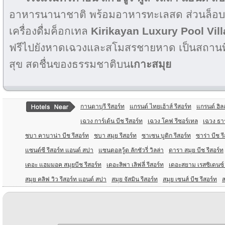
อาหารนานาชาติ พร้อมอาหารทะเลสด ส่วนล็อบบ
เครื่องดื่มค็อกเทล
Kirikayan Luxury Pool Vil
ฟรีไปยังหาดเฉวงและสโมสรชายหาด เป็นสถานที
สุข สดชื่นของธรรมชาติบน
เกาะสมุย
กานดาบุรี รีสอร์ท
แกรนด์ ไทยเฮ้าส์ รีสอร์ท
แกรนด์ ฮิลล
เฉวง การ์เด้น บีช รีสอร์ท
เฉวง โคฟ รีซอร์เทล
เฉวง ธา
ชบา คาบาน่า บีช รีสอร์ท
ชบา สมุย รีสอร์ท
ซาเซน บูติก รีสอร์ท
ซาร่า บีช ร
แซนด์ซี รีสอร์ท แอนด์ สปา
แซนดอลวู้ด ลักชัวรี่ วิลล่า
ดารา สมุย บีช รีสอร์ท
เดอะ แฮมมอค สมุยบีช รีสอร์ท
เดอะลิพา เลิฟลี่ รีสอร์ท
เดอะสยาม เรสซิเดนซ์ ด
สมุย คลิฟ วิว รีสอร์ท แอนด์ สปา
สมุย จัสมิน รีสอร์ท
สมุย เซนส์ บีช รีสอร์ท
ส