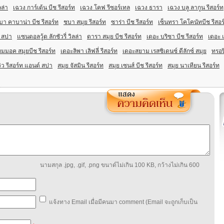
ลล่า
เฉวง การ์เด้น บีช รีสอร์ท
เฉวง โคฟ รีซอร์เทล
เฉวง ธารา
เฉวง บลู ลากูน รีสอร์ท
บา คาบาน่า บีช รีสอร์ท
ชบา สมุย รีสอร์ท
ซาร่า บีช รีสอร์ท
เซ็นทรา โคโคนัทบีช รีสอร
์ สปา
แซนดอลวู้ด ลักชัวรี่ วิลล่า
ดารา สมุย บีช รีสอร์ท
เดอะ บริซา บีช รีสอร์ท
เดอะ 
มมอค สมุยบีช รีสอร์ท
เดอะลิพา เลิฟลี่ รีสอร์ท
เดอะสยาม เรสซิเดนซ์ ดีลักซ์ สมุย
ทรอป
วิว รีสอร์ท แอนด์ สปา
สมุย จัสมิน รีสอร์ท
สมุย เซนส์ บีช รีสอร์ท
สมุย นาเทียน รีสอร์ท
นามสกุล .jpg, .gif, .png ขนาด์ไม่เกิน 100 KB, กว้างไม่เกิน 600
แจ้งทาง Email เมื่อมีคนมา comment (Email จะถูกเก็บเป็น