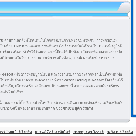
t)
ด้วยทำเลที่ตั้งที่โดดเด่นในใจกลางย่านการเที่ยวชมทิวทัศน์, การพักผ่อนริม
ห่างไปเพียง 1 km.Km และสามารถเดินทางไปถึงสนามบินได้ภายใน 15 นาที อยู่ใกล้
ุย เซ็นเตอร์พอยท์ ทำให้โรงแรมแห่งนี้มีเสน่ห์เป็นพิเศษ ในเขตที่สวยงามอย่าง บ่อ
ตั้งที่โดดเด่นในใจกลางย่านการเที่ยวชมทิวทัศน์, การพักผ่อนริมชายหาดของ
e Resort)
มีบริการที่สมบูรณ์แบบ และสิ่งอำนวยความสะดวกที่จำเป็นทั้งหมดเพื่อ
ารถใช้งานสิ่งอำนวยความสะดวกต่างๆ ที่ทาง
Zazen Boutique Resort
จัดเตรียมไว้
พนักงานต้อนรับ, บริการรถรับ-ส่งถึงสนามบิน นอกจากนี้ สามารถผ่อนคลายด้วยบริการ
เล่นวินด์เซิร์ฟ
น้ำ ตลอดจนโต๊ะบริการทัวร์ให้บริการด้านการเดินทางและท่องเที่ยว เพลิดเพลินกับ
rant ซึ่งเป็นห้องอาหารริมชายหาด ของ
ซาเซน บูติก รีสอร์ท
นด์ ไทยเฮ้าส์ รีสอร์ท
แกรนด์ ฮิลล์ เรสซิเด้นซ์
ครอสทู สมุย วิลล่าส์
คอรัล เบย์ รีสอร์ท