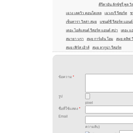
คีรีคายัน ลักซ์ซูรี่ พูล วิ
เฉวง เลควิว คอนโดเทล
เฉวงบุรี รีสอร์ท
ช
เซ็นทารา วิลล่า สมุย
แซนด์ซี รีสอร์ท แอนด
เดอะ ไอส์แลนด์ รีสอร์ท แอนด์ สปา
เดอะ แฮ
สมายา บุรา
สมุย การ์เด้น โฮม
สมุย คลิฟ 
สมุย เฟิร์ส เฮ้าส์
สมุย ลากูน่า รีสอร์ท
ข้อความ
*
รูป
pixel
ชื่อที่ใช้แสดง
*
Email
ความลับ)