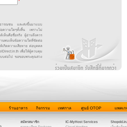
*
สาธารณชน และส่งขึ้นมาแบบ
ข้อความใดๆทั้งสิ้น เพราะไม่
้เห็นคือชื่อจริง ผู้อ่านจึงควร
บเห็นข้อความใดที่ขัดต่อ
ให้เกิดความเสียหาย ต่อบุคคล
irect.in.th เพื่อให้ผู้ควบคุม
บบต่อไป ขอขอบพระคุณล่วง
ว
ร้านอาหาร
กิจกรรม
เทศกาล
ศูนย์ OTOP
แพคเกจ
ต่อเรา
|
แผนผัง
|
ข่าวสาร
|
User Agreement
|
Privacy Policy
|
โฆษณา
สมัครสมาชิก
IC-MyHost Services
Shopdd.in
h
รายละเอียด Package
Cloud Hosting
เว็บสำเร็จร