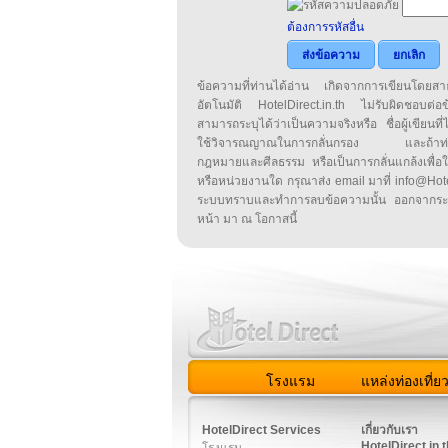
ต้องการรหัสอื่น
ส่งข้อความ
ยกเลิก
ข้อความที่ท่านได้อ่าน เกิดจากการเขียนโดย
อัตโนมัติ HotelDirect.in.th ไม่รับผิดชอบต่อ
สามารถระบุได้ว่าเป็นความจริงหรือ ชื่อผู้เขียนที่ได
ใช้วิจารณญาณในการกลั่นกรอง และถ้าท่านพ
กฎหมายและศีลธรรม หรือเป็นการกลั่นแกล้งเพื่อ
หรือหน่วยงานใด กรุณาส่ง email มาที่ info@HotelD
ระบบทราบและทำการลบข้อความนั้น ออกจากระ
หน้า มา ณ โอกาสนี้
โรงแรม
แหล่งท่องเที่ย
สมาชิก
|
เกี่ยวกับเรา
|
ติด
HotelDirect Services
เกี่ยวกับเรา
HotelDirect.in.t
โรงแรม