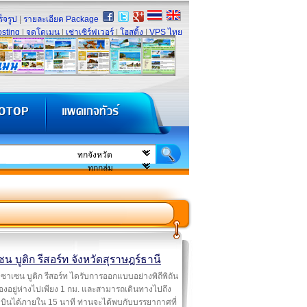
็จรูป
|
รายละเอียด Package
sting
|
จดโดเมน
|
เช่าเซิร์ฟเวอร์
|
โฮสติ้ง
|
VPS ไทย
น บูติก รีสอร์ท จังหวัดสุราษฎร์ธานี
ซาเซน บูติก รีสอร์ท ไดรับการออกแบบอย่างพิถีพิถัน
ืองอยู่ห่างไปเพียง 1 กม. และสามารถเดินทางไปถึง
บินได้ภายใน 15 นาที ท่านจะได้พบกับบรรยากาศที่