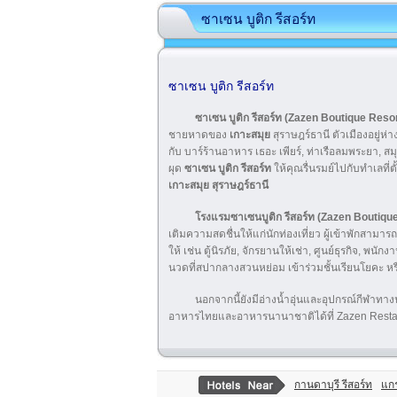
ซาเซน บูติก รีสอร์ท
ซาเซน บูติก รีสอร์ท
ซาเซน บูติก รีสอร์ท (Zazen Boutique Resor
ชายหาดของ
เกาะสมุย
สุราษฎร์ธานี ตัวเมืองอยู่
กับ บาร์ร้านอาหาร เธอะ เพียร์, ท่าเรือลมพระยา, สม
ผุด
ซาเซน บูติก รีสอร์ท
ให้คุณรื่นรมย์ไปกับทำเลที่
เกาะสมุย สุราษฎร์ธานี
โรงแรมซาเซนบูติก รีสอร์ท
(Zazen Boutiqu
เติมความสดชื่นให้แก่นักท่องเที่ยว ผู้เข้าพักสาม
ให้ เช่น ตู้นิรภัย, จักรยานให้เช่า, ศูนย์ธุรกิจ, 
นวดที่สปากลางสวนหย่อม เข้าร่วมชั้นเรียนโยคะ หรือ
นอกจากนี้ยังมีอ่างน้ำอุ่นและอุปกรณ์กีฬาทาง
อาหารไทยและอาหารนานาชาติได้ที่ Zazen Restau
กานดาบุรี รีสอร์ท
แกร