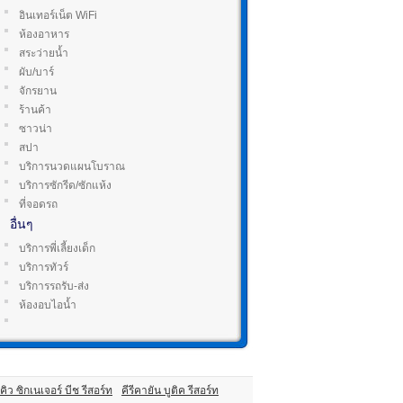
อินเทอร์เน็ต WiFi
ห้องอาหาร
สระว่ายน้ำ
ผับ/บาร์
จักรยาน
ร้านค้า
ซาวน่า
สปา
บริการนวดแผนโบราณ
บริการซักรีด/ซักแห้ง
ที่จอดรถ
อื่นๆ
บริการพี่เลี้ยงเด็ก
บริการทัวร์
บริการรถรับ-ส่ง
ห้องอบไอน้ำ
คิว ซิกเนเจอร์ บีช รีสอร์ท
คีรีคายัน บูติค รีสอร์ท