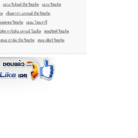
เฉวง รีเจ้นท์ บีช รีสอร์ท
เฉวง รีสอร์ท
์ท
เซ็นทารา แกรนด์ บีช รีสอร์ท
แพสเซจ รีสอร์ท
เดอะ ไลบรารี่
ิคัล การ์เด้น เลานจ์ โฮเต็ล
ฟลอริสท์ รีสอร์ท
สมุย ปาล์ม บีช รีสอร์ท
สมุย เพียร์ รีสอร์ท