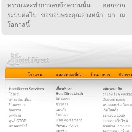
ทราบและทำการลบข้อความนั้น ออกจาก
ระบบต่อไป ขอขอบพระคุณล่วงหน้า มา ณ
โอกาสนี้
โรงแรม
แหล่งท่องเที่ยว
ร้านอาหาร
กิจกรร
สมาชิก
|
เกี่ยวกับเรา
|
ติดต่อเรา
|
แผนผัง
|
ข่าวสาร
|
User A
HotelDirect Services
เกี่ยวกับเรา
สมัครสมาชิก
HotelDirect.in.th
โรงแรม
รายละเอียด Packa
ติดต่อเรา
แหล่งท่องเที่ยว
Domain name
ข่าวสาร
ร้านอาหาร
ตรวจสอบชื่อ Dom
แผนผัง
กิจกรรม
เว็บโฮสติ้ง
โฆษณา
เทศกาล
ออกแบบ Logo
User Agreement
ศูนย์ OTOP
ออกแบบเว็บไซต์
Privacy Policy
แพคเกจทัวร์
ตัวอย่าง Template
สมาชิก
Template มาใหม่