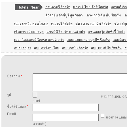
กานดาบุรี รีสอร์ท
แกรนด์ ไทยเฮ้าส์ รีสอร์ท
แกรนด์ ฮิลล
คีรีคายัน ลักซ์ซูรี่ พูล วิลล่า
เฉวง การ์เด้น บีช รีสอร์ท
เฉ
เฉวง เลควิว คอนโดเทล
เฉวงบุรี รีสอร์ท
ชบา คาบาน่า บีช รีสอร์ท
ชบา สมุย
เซ็นทารา วิลล่า สมุย
แซนด์ซี รีสอร์ท แอนด์ สปา
แซนดอลวู้ด ลักชัวรี่ วิลล่า
เดอะ ไอส์แลนด์ รีสอร์ท แอนด์ สปา
เดอะ แฮมมอค สมุยบีช รีสอร์ท
เดอะลิพา เ
สมายา บุรา
สมุย การ์เด้น โฮม
สมุย จัสมิน รีสอร์ท
สมุย เซนส์ บีช รีสอร์ท
ส
ข้อความ
*
รูป
นามสกุล .jpg, .gif
pixel
ชื่อที่ใช้แสดง
*
Email
แจ้งทาง Email
ความลับ)